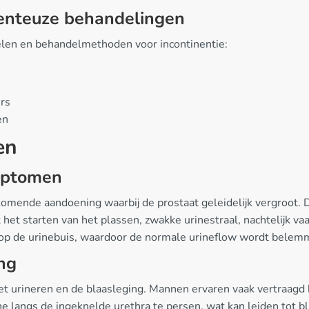
enteuze behandelingen
elen en behandelmethoden voor incontinentie:
ers
en
en
mptomen
omende aandoening waarbij de prostaat geleidelijk vergroot. D
t starten van het plassen, zwakke urinestraal, nachtelijk va
t op de urinebuis, waardoor de normale urineflow wordt bele
ng
et urineren en de blaasleging. Mannen ervaren vaak vertraagd 
 langs de ingeknelde urethra te persen, wat kan leiden tot b