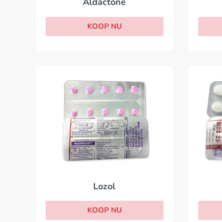
Aldactone
KOOP NU
Lozol
KOOP NU