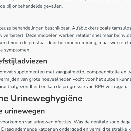
ade bij onbehandelde gevallen.
teuze behandelingen beschikbaar. Alfablokkers zoals tamsulo
w verbetert. Deze middelen werken relatief snel maar beïnvloe
e verkleinen de prostaat door hormoonremming, maar werken 
ere symptomen.
fstijladviezen
 omvat supplementen met zaagpalmetto, pompoenpitolie en lyc
 vermijden van grote hoeveelheden vocht voor het slapen kunn
prostaatgezondheid en kan de progressie van BPH vertragen.
ne Urineweghygiëne
de urinewegen
t voorkomen van urineweginfecties. Was de genitale zone dagel
. Draag ademende katoenen ondergoed en vermijd te strakke k