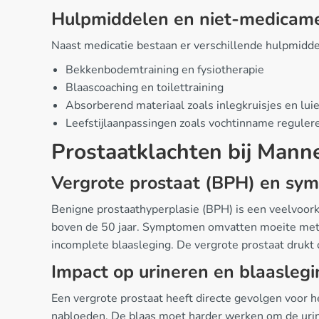
Hulpmiddelen en niet-medicam
Naast medicatie bestaan er verschillende hulpmidd
Bekkenbodemtraining en fysiotherapie
Blaascoaching en toilettraining
Absorberend materiaal zoals inlegkruisjes en lui
Leefstijlaanpassingen zoals vochtinname reguler
Prostaatklachten bij Mann
Vergrote prostaat (BPH) en sy
Benigne prostaathyperplasie (BPH) is een veelvoork
boven de 50 jaar. Symptomen omvatten moeite met he
incomplete blaasleging. De vergrote prostaat druk
Impact op urineren en blaaslegi
Een vergrote prostaat heeft directe gevolgen voor h
nabloeden. De blaas moet harder werken om de urine