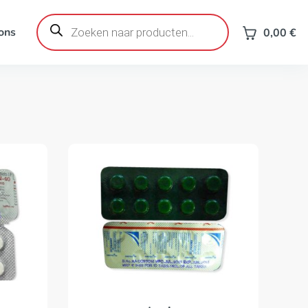
Producten
zoeken
ons
0,00
€