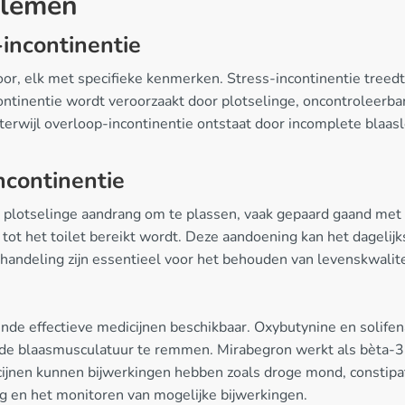
blemen
incontinentie
or, elk met specifieke kenmerken. Stress-incontinentie treedt 
tinentie wordt veroorzaakt door plotselinge, oncontroleerbar
rwijl overloop-incontinentie ontstaat door incomplete blaasle
ncontinentie
 plotselinge aandrang om te plassen, vaak gepaard gaand met ny
 tot het toilet bereikt wordt. Deze aandoening kan het dagelijk
ehandeling zijn essentieel voor het behouden van levenskwalit
lende effectieve medicijnen beschikbaar. Oxybutynine en solife
de blaasmusculatuur te remmen. Mirabegron werkt als bèta-3 
jnen kunnen bijwerkingen hebben zoals droge mond, constipat
ing en het monitoren van mogelijke bijwerkingen.