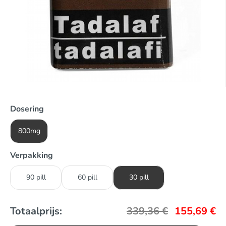
Dosering
800mg
Verpakking
90 pill
60 pill
30 pill
Totaalprijs:
339,36
€
155,69
€