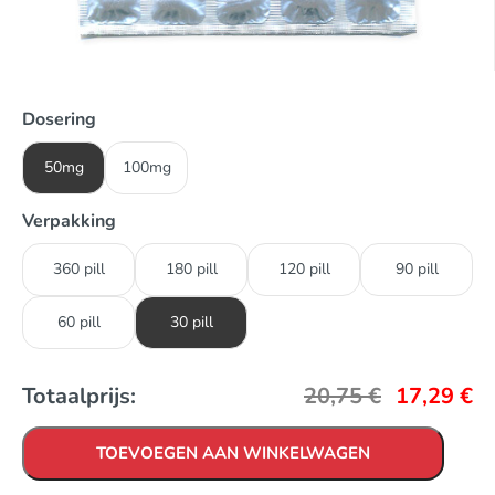
Dosering
50mg
100mg
Verpakking
360 pill
180 pill
120 pill
90 pill
60 pill
30 pill
Totaalprijs:
20,75
€
17,29
€
TOEVOEGEN AAN WINKELWAGEN