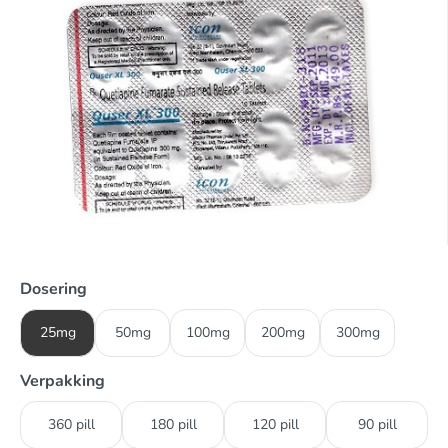
Dosering
25mg
50mg
100mg
200mg
300mg
Verpakking
360 pill
180 pill
120 pill
90 pill