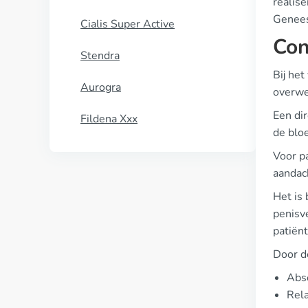
realis
Genees
Cialis Super Active
Con
Stendra
Bij het
Aurogra
overwe
Een dir
Fildena Xxx
de bloe
Voor p
aandac
Het is
penisv
patiënt
Door d
Abso
Rela