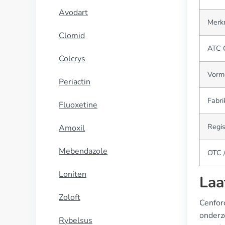
Avodart
Merk
Clomid
ATC 
Colcrys
Vorm
Periactin
Fabri
Fluoxetine
Regis
Amoxil
Mebendazole
OTC /
Loniten
Laa
Zoloft
Cenforc
onderz
Rybelsus