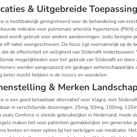
icaties & Uitgebreide Toepassin
e is hoofdzakelijk geregistreerd voor de behandeling van erect
keurde indicatie voor pulmonale arteriële hypertensie (PAH) 
and wordt gebruik voor andere aandoeningen, zoals benigne pr
l off-label voorgeschreven. De focus ligt voornamelijk op de 
 die de effectiviteit en veiligheid van Sildenafil onderbouwen
illende mogelijkheden voor het gebruik van Sildenafil en doen 
rleners worden aangespoord om gedegen wetenschappelijke o
g beter inzicht hebben in de risico’s en voordelen.
enstelling & Merken Landscha
e is een goed betaalbaar alternatief voor Viagra, met Sildenafi
jgbaar in verschillende doseringen: 25mg, 50mg, 100mg, 120
 zoals Cenforce is steeds gebruikelijker in Nederland, mede d
egels maken het voor patiënten gemakkelijker om generieke g
ere kosten en meer opties bij het verkrijgen van medicatie. Het