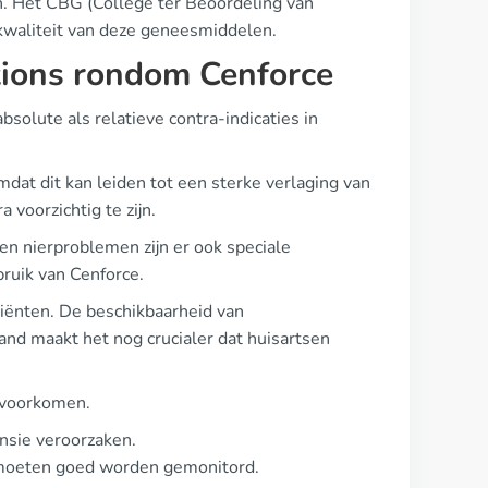
en. Het CBG (College ter Beoordeling van
kwaliteit van deze geneesmiddelen.
tions rondom Cenforce
bsolute als relatieve contra-indicaties in
omdat dit kan leiden tot een sterke verlaging van
 voorzichtig te zijn.
en nierproblemen zijn er ook speciale
ruik van Cenforce.
tiënten. De beschikbaarheid van
and maakt het nog crucialer dat huisartsen
 voorkomen.
ensie veroorzaken.
n moeten goed worden gemonitord.