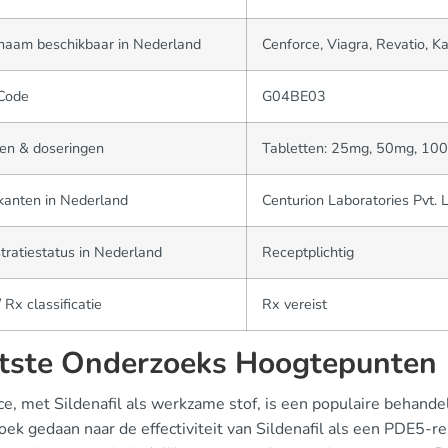
naam beschikbaar in Nederland
Cenforce, Viagra, Revatio, K
Code
G04BE03
en & doseringen
Tabletten: 25mg, 50mg, 1
kanten in Nederland
Centurion Laboratories Pvt. L
tratiestatus in Nederland
Receptplichtig
 Rx classificatie
Rx vereist
tste Onderzoeks Hoogtepunten
e, met Sildenafil als werkzame stof, is een populaire behandeli
oek gedaan naar de effectiviteit van Sildenafil als een PDE5-