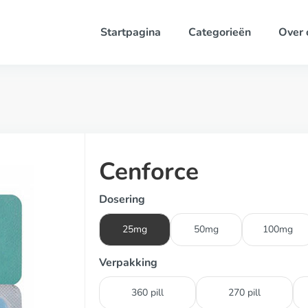
Startpagina
Categorieën
Over 
Cenforce
Dosering
25mg
50mg
100mg
Verpakking
360 pill
270 pill