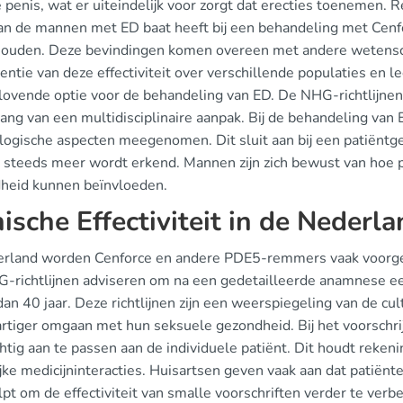
e penis, wat er uiteindelijk voor zorgt dat erecties toenemen
n de mannen met ED baat heeft bij een behandeling met Cenfor
ouden. Deze bevindingen komen overeen met andere wetensch
entie van deze effectiviteit over verschillende populaties en 
lovende optie voor de behandeling van ED. De NHG-richtlijne
ang van een multidisciplinaire aanpak. Bij de behandeling van
logische aspecten meegenomen. Dit sluit aan bij een patiëntge
r steeds meer wordt erkend. Mannen zijn zich bewust van hoe 
heid kunnen beïnvloeden.
nische Effectiviteit in de Nederl
erland worden Cenforce en andere PDE5-remmers vaak voorges
-richtlijnen adviseren om na een gedetailleerde anamnese een
dan 40 jaar. Deze richtlijnen zijn een weerspiegeling van de c
rtiger omgaan met hun seksuele gezondheid. Bij het voorschrij
chtig aan te passen aan de individuele patiënt. Dit houdt rek
jke medicijninteracties. Huisartsen geven vaak aan dat patiënt
pt om de effectiviteit van smalle voorschriften verder te verb