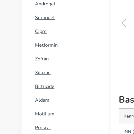
Androgel
Seroquel
Cipro
Cialis Super Active
Metformin
KOOP NU
Zofran
Xifaxan
Biltricide
Bas
Aldara
Motilium
Kenm
Proscar
INN (