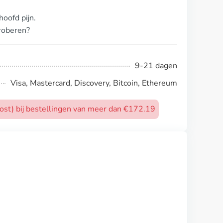
oofd pijn.
proberen?
9-21 dagen
Visa, Mastercard, Discovery, Bitcoin, Ethereum
post) bij bestellingen van meer dan €172.19