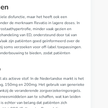
gen
iele disfunctie, maar het heeft ook een
onder de merknaam Revatio in lagere doses. In
ostaathypertrofie, minder vaak gezien en
behandeling van ED, ondersteund door tal van
. Vaak zijn patiënten goed geïnformeerd over de
zij soms verzoeken voor off-label toepassingen.
nderbouwing te bieden, zodat patiënten
p
l als actieve stof. In de Nederlandse markt is het
mg, 150mg en 200mg. Het gebruik van generieke
ankzij de veranderende zorgverzekeringsregels.
eneesmiddelen aan te schaffen, wat kan leiden
 is echter van belang dat patiënten zich