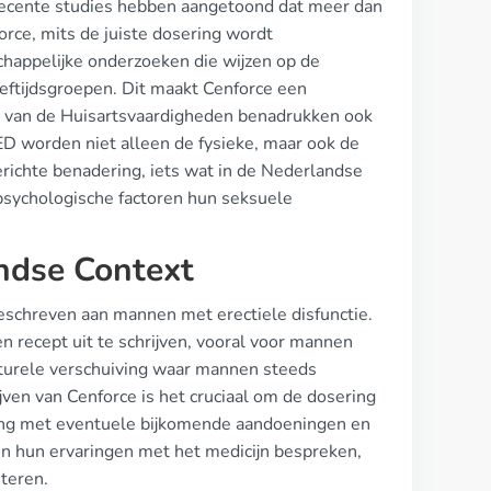
. Recente studies hebben aangetoond dat meer dan
ce, mits de juiste dosering wordt
appelijke onderzoeken die wijzen op de
leeftijdsgroepen. Dit maakt Cenforce een
n van de Huisartsvaardigheden benadrukken ook
 ED worden niet alleen de fysieke, maar ook de
richte benadering, iets wat in de Nederlandse
psychologische factoren hun seksuele
andse Context
chreven aan mannen met erectiele disfunctie.
 recept uit te schrijven, vooral voor mannen
ulturele verschuiving waar mannen steeds
ven van Cenforce is het cruciaal om de dosering
ening met eventuele bijkomende aandoeningen en
en hun ervaringen met het medicijn bespreken,
eteren.