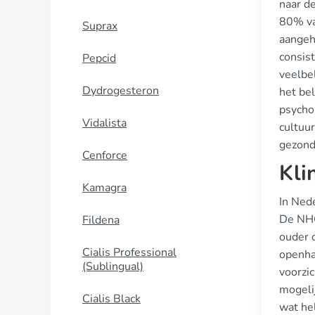
naar d
80% va
Suprax
aangeh
consist
Pepcid
veelbe
Dydrogesteron
het bel
psycho
Vidalista
cultuu
gezond
Cenforce
Kli
Kamagra
In Ned
De NHG
Fildena
ouder 
Cialis Professional
openha
(Sublingual)
voorzi
mogeli
Cialis Black
wat hel