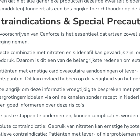
eren dat niet alle generieke producten dezelfde kwaliteit bied
middelen) fungeert als een belangrijke toezichthouder op de 
traindications & Special Precau
 voorschrijven van Cenforce is het essentieel dat artsen zowel a
ging nemen.
ecte combinatie met nitraten en sildenafil kan gevaarlijk zijn, 
ddruk. Daarom is dit een van de belangrijkste redenen om extra
atiënten met ernstige cardiovasculaire aandoeningen of lever- 
htspunten. Dit kan invloed hebben op de veiligheid van het geb
 belangrijk om deze informatie vroegtijdig te bespreken met pa
ergrotingsmiddelen via online kanalen zonder recept in Nederl
en goed informeren over deze risico's.
e juiste stappen te ondernemen, kunnen complicaties worden
lute contraindicatie: Gebruik van nitraten kan ernstige hypot
tieve contraindicatie: Patiënten met lever- of nierprobleme