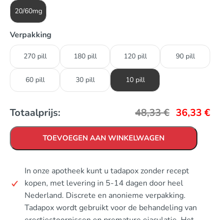
20/60mg
Verpakking
270 pill
180 pill
120 pill
90 pill
60 pill
30 pill
10 pill
Totaalprijs:
48,33
€
36,33
€
TOEVOEGEN AAN WINKELWAGEN
In onze apotheek kunt u tadapox zonder recept
kopen, met levering in 5-14 dagen door heel
Nederland. Discrete en anonieme verpakking.
Tadapox wordt gebruikt voor de behandeling van