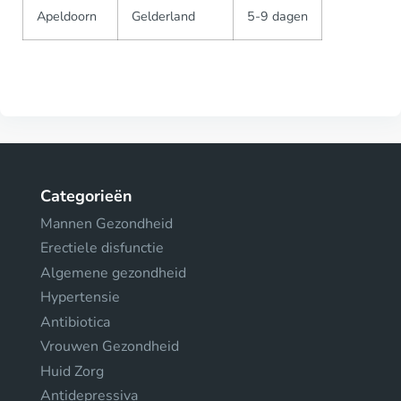
Apeldoorn
Gelderland
5-9 dagen
Categorieën
Mannen Gezondheid
Erectiele disfunctie
Algemene gezondheid
Hypertensie
Antibiotica
Vrouwen Gezondheid
Huid Zorg
Antidepressiva