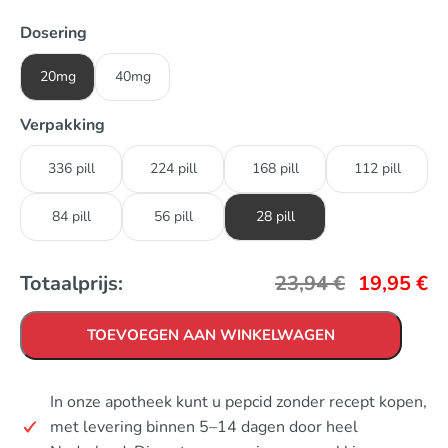
Dosering
20mg
40mg
Verpakking
336 pill
224 pill
168 pill
112 pill
84 pill
56 pill
28 pill
Totaalprijs:
23,94
€
19,95
€
TOEVOEGEN AAN WINKELWAGEN
In onze apotheek kunt u pepcid zonder recept kopen,
met levering binnen 5–14 dagen door heel