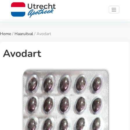
Home
/
Haaruitval
/ Avodart
Avodart