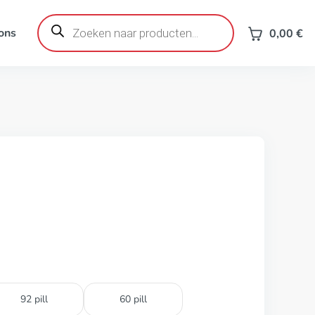
Producten
zoeken
ons
0,00
€
92 pill
60 pill