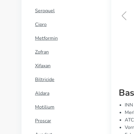
Seroquel
Cipro
Levitra
Metformin
KOOP NU
Zofran
Xifaxan
Biltricide
Bas
Aldara
INN 
Motilium
Mer
ATC
Proscar
Vor