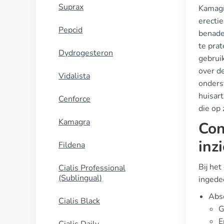
Suprax
Kamagr
erecti
Pepcid
benade
te prat
Dydrogesteron
gebruik
over d
Vidalista
onderst
huisart
Cenforce
die op 
Kamagra
Con
inz
Fildena
Bij het
Cialis Professional
(Sublingual)
ingedee
Abso
Cialis Black
G
E