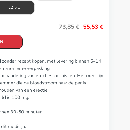
12 pill
73,85
€
55,53
€
EN
 zonder recept kopen, met levering binnen 5–14
en anonieme verpakking.
behandeling van erectiestoornissen. Het medicijn
 remmer die de bloedstroom naar de penis
ehouden van een erectie.
old is 100 mg.
innen 30-60 minuten.
.
dit medicijn.