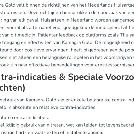
a Gold valt binnen de richtlijnen van het Nederlands Huisar
estoornissen. Deze richtlijnen benadrukken de noodzaak van ee
ring van elk geval. Huisartsen in Nederland worden aangemo
en, vooral als alternatief voor goedgekeurde medicijnen. Dit h
 van dit medicijn. Patiëntenfeedback op platforms zoals Thuisa
e toegang en effectiviteit van Kamagra Gold. De mogelijkheid 
eund door positieve ervaringen, heeft bijgedragen aan de popula
sen niet alleen een belangrijke rol spelen in het voorschrijven
zoek zijn naar effectieve behandelingen voor erectiestoornisse
tra-indicaties & Speciale Voorz
ichten)
 gebruik van Kamagra Gold zijn er enkele belangrijke contra-in
ld in absolute en relatieve contra-indicaties:
lute contra-indicaties:
elijktijdig gebruik van nitraten, wat kan leiden tot levensbedr
rnstige hart- en vaatziekten of instabiele angina.