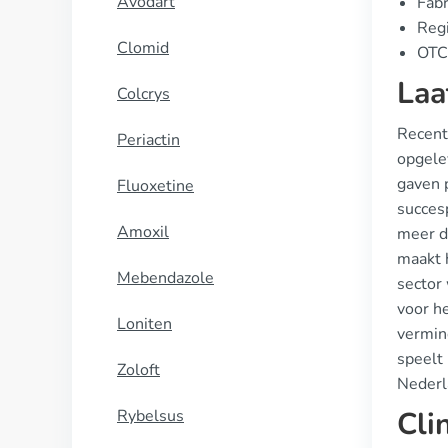
Avodart
Fabr
Regi
Clomid
OTC 
Laa
Colcrys
Recent
Periactin
opgelev
gaven 
Fluoxetine
succes
Amoxil
meer da
maakt 
Mebendazole
sector
voor h
Loniten
vermin
speelt 
Zoloft
Nederl
Cli
Rybelsus