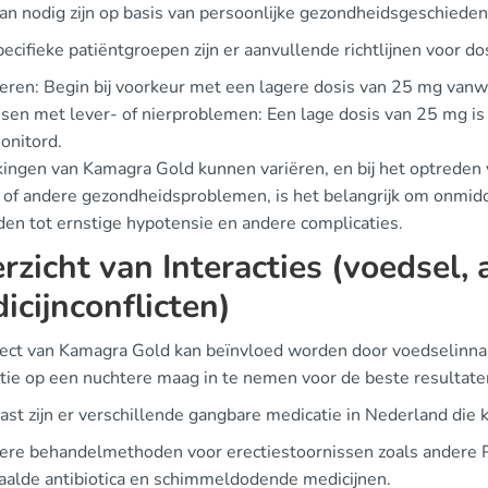
an nodig zijn op basis van persoonlijke gezondheidsgeschiedeni
ecifieke patiëntgroepen zijn er aanvullende richtlijnen voor d
ren: Begin bij voorkeur met een lagere dosis van 25 mg vanw
en met lever- of nierproblemen: Een lage dosis van 25 mg i
onitord.
kingen van Kamagra Gold kunnen variëren, en bij het optreden
e of andere gezondheidsproblemen, is het belangrijk om onmidd
den tot ernstige hypotensie en andere complicaties.
rzicht van Interacties (voedsel, 
icijnconflicten)
fect van Kamagra Gold kan beïnvloed worden door voedselinn
tie op een nuchtere maag in te nemen voor de beste resultate
st zijn er verschillende gangbare medicatie in Nederland die k
ere behandelmethoden voor erectiestoornissen zoals ander
alde antibiotica en schimmeldodende medicijnen.