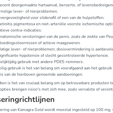
ecent doorgemaakte hartaanval, beroerte, of levensbedreigend
rnstige lever- of nierproblemen.
vergevoeligheid voor sildenafil of een van de hulpstoffen.
etinitis pigmentosa en niet-arteriële voorste ischemische opt
tieve contra-indicaties:
natomische verstoringen van de penis, zoals de ziekte van Pey
loedingsstoornissen of actieve maagzweren.
atige lever- of nierproblemen; dosisvermindering is aanbevol
ignificante hypotensie of slecht gecontroleerde hypertensie.
elijktijdig gebruik met andere PDE5-remmers.
eilig gebruik is het van belang om voorafgaand aan het gebruik
 is van de hierboven genoemde aandoeningen.
ien is het van cruciaal belang om op betrouwbare producten 
opties brengen risico's met zich mee, zoals vervalste of veront
eringrichtlijnen
ering van Kamagra Gold wordt meestal ingesteld op 100 mg, w