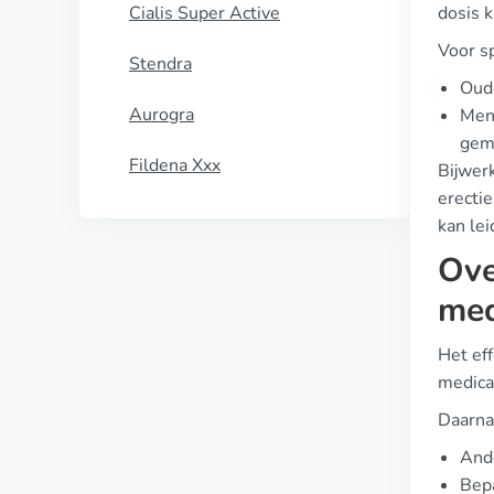
Cialis Super Active
dosis k
Voor sp
Stendra
Oude
Aurogra
Mens
gem
Fildena Xxx
Bijwer
erecti
kan lei
Ove
med
Het ef
medica
Daarnaa
And
Bepa