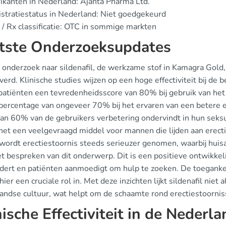
ikanten in Nederland: Ajanta Pharma Ltd.
stratiestatus in Nederland: Niet goedgekeurd
/ Rx classificatie: OTC in sommige markten
tste Onderzoeksupdates
 onderzoek naar sildenafil, de werkzame stof in Kamagra Gold
erd. Klinische studies wijzen op een hoge effectiviteit bij de
patiënten een tevredenheidsscore van 80% bij gebruik van he
percentage van ongeveer 70% bij het ervaren van een betere er
n 60% van de gebruikers verbetering ondervindt in hun seksuel
het een veelgevraagd middel voor mannen die lijden aan erect
 wordt erectiestoornis steeds serieuzer genomen, waarbij huis
et bespreken van dit onderwerp. Dit is een positieve ontwikke
dert en patiënten aanmoedigt om hulp te zoeken. De toeganke
hier een cruciale rol in. Met deze inzichten lijkt sildenafil nie
andse cultuur, wat helpt om de schaamte rond erectiestoornis
nische Effectiviteit in de Nederl