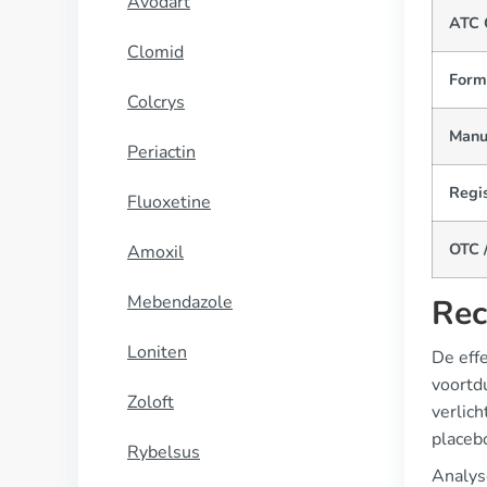
Avodart
ATC 
Clomid
Form
Colcrys
Manu
Periactin
Regis
Fluoxetine
OTC /
Amoxil
Mebendazole
Rec
Loniten
De effe
voortd
Zoloft
verlich
placebo
Rybelsus
Analys