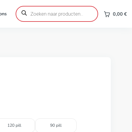
Producten
zoeken
ons
0,00
€
120 pill
90 pill