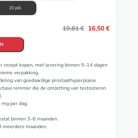
10 pill
19,81
€
16,50
€
EN
er recept kopen, met levering binnen 5–14 dagen
nieme verpakking.
deling van goedaardige prostaathyperplasie
ductase remmer die de omzetting van testosteron
t.
5 mg per dag.
eestal binnen 3–6 maanden.
al meerdere maanden.