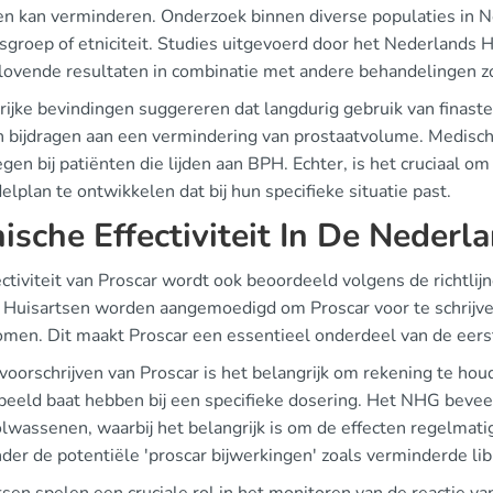
en kan verminderen. Onderzoek binnen diverse populaties in N
jdsgroep of etniciteit. Studies uitgevoerd door het Nederland
lovende resultaten in combinatie met andere behandelingen zo
rijke bevindingen suggereren dat langdurig gebruik van finast
n bijdragen aan een vermindering van prostaatvolume. Medisch
en bij patiënten die lijden aan BPH. Echter, is het cruciaal o
lplan te ontwikkelen dat bij hun specifieke situatie past.
nische Effectiviteit In De Neder
ectiviteit van Proscar wordt ook beoordeeld volgens de richtl
 Huisartsen worden aangemoedigd om Proscar voor te schrijve
men. Dit maakt Proscar een essentieel onderdeel van de eerst
t voorschrijven van Proscar is het belangrijk om rekening te 
rbeeld baat hebben bij een specifieke dosering. Het NHG bevee
lwassenen, waarbij het belangrijk is om de effecten regelmati
er de potentiële 'proscar bijwerkingen' zoals verminderde lib