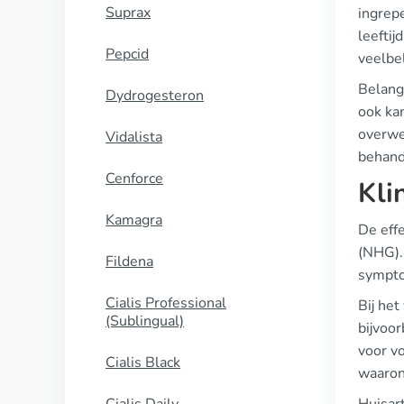
Suprax
ingrep
leefti
Pepcid
veelbe
Belang
Dydrogesteron
ook ka
overweg
Vidalista
behande
Cenforce
Kli
Kamagra
De eff
(NHG).
Fildena
sympto
Cialis Professional
Bij he
(Sublingual)
bijvoo
voor vo
Cialis Black
waarond