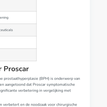
iening
euticals
r Proscar
igne prostaathyperplasie (BPH) is onderwerp van
ben aangetoond dat Proscar symptomatische
gnificante verbetering in vergelijking met
m verbetert en de noodzaak voor chirurgische