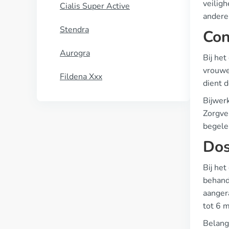
veiligh
Cialis Super Active
andere
Stendra
Con
Aurogra
Bij het
vrouwe
Fildena Xxx
dient d
Bijwer
Zorgve
begele
Dos
Bij het
behand
aanger
tot 6 
Belangr