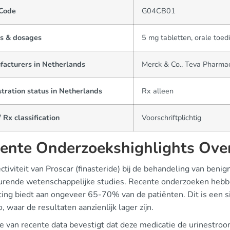
Code
G04CB01
s & dosages
5 mg tabletten, orale toed
facturers in Netherlands
Merck & Co., Teva Pharmac
tration status in Netherlands
Rx alleen
 Rx classification
Voorschriftplichtig
ente Onderzoekshighlights Ove
ctiviteit van Proscar (finasteride) bij de behandeling van ben
urende wetenschappelijke studies. Recente onderzoeken heb
ting biedt aan ongeveer 65-70% van de patiënten. Dit is een si
, waar de resultaten aanzienlijk lager zijn.
e van recente data bevestigt dat deze medicatie de urinestroo