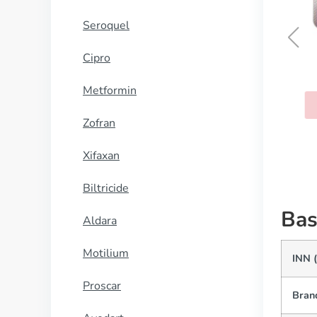
Seroquel
Cipro
Propecia
Metformin
KOOP NU
Zofran
Xifaxan
Biltricide
Bas
Aldara
Motilium
INN 
Proscar
Bran