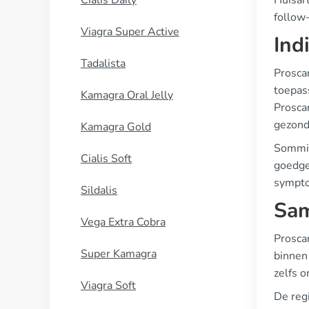
Cialis Daily
Huisar
follow-
Viagra Super Active
Ind
Tadalista
Prosca
toepas
Kamagra Oral Jelly
Proscar
gezond
Kamagra Gold
Sommig
Cialis Soft
goedgek
symptom
Sildalis
Sam
Vega Extra Cobra
Prosca
Super Kamagra
binnen
zelfs 
Viagra Soft
De reg