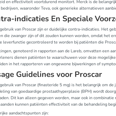
eid en effectiviteit voortdurend monitort. Merck is de belangrij
 bedrijven, waaronder Teva, ook generieke alternatieven aanbi
tra-indicaties En Speciale Voo
 gebruik van Proscar zijn er duidelijke contra-indicaties. Het ge
n die zwanger zijn of dit zouden kunnen worden, omdat het er
e leverfunctie gecontroleerd te worden bij patiënten die Prosc
kingen, genoteerd in rapporten aan de Lareb, omvatten een aant
rleners dienen patiënten te waarschuwen voor deze mogelijke 
iden in het rapporteren van ongewone bijwerkingen of sympt
age Guidelines voor Proscar
 gebruik van Proscar (finasteride 5 mg) is het belangrijk om de
eling van goedaardige prostaathyperplasie (BPH) wordt doorg
aden. Dit kan alleen gegeven worden, maar ook in combinatie 
maanden kunnen patiënten effectiviteit van de behandeling beg
ijke aandachtspunten zijn: