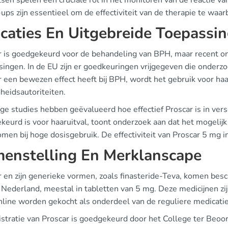
tsen spelen een cruciale rol in het monitoren van de reactie v
ups zijn essentieel om de effectiviteit van de therapie te waar
icaties En Uitgebreide Toepassi
r is goedgekeurd voor de behandeling van BPH, maar recent on
singen. In de EU zijn er goedkeuringen vrijgegeven die onderz
 een bewezen effect heeft bij BPH, wordt het gebruik voor haa
heidsautoriteiten.
e studies hebben geëvalueerd hoe effectief Proscar is in vers
eurd is voor haaruitval, toont onderzoek aan dat het mogelijk
en bij hoge dosisgebruik. De effectiviteit van Proscar 5 mg i
enstelling En Merklanscape
r en zijn generieke vormen, zoals finasteride-Teva, komen bes
 Nederland, meestal in tabletten van 5 mg. Deze medicijnen z
online worden gekocht als onderdeel van de reguliere medicati
istratie van Proscar is goedgekeurd door het College ter Beo