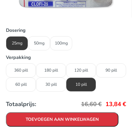
Dosering
25mg
50mg
100mg
Verpakking
360 pill
180 pill
120 pill
90 pill
60 pill
30 pill
10 pill
Totaalprijs:
16,60
€
13,84
€
TOEVOEGEN AAN WINKELWAGEN