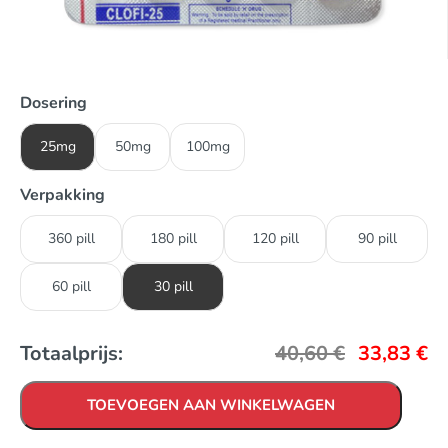
Dosering
25mg
50mg
100mg
Verpakking
360 pill
180 pill
120 pill
90 pill
60 pill
30 pill
Totaalprijs:
40,60
€
33,83
€
TOEVOEGEN AAN WINKELWAGEN