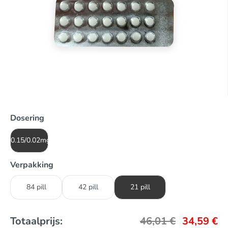
Dosering
0.15/0.02mg
Verpakking
84 pill
42 pill
21 pill
Totaalprijs:
46,01
€
34,59
€