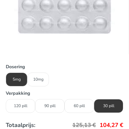
Dosering
5mg
10mg
Verpakking
120 pill
90 pill
60 pill
30 pill
Totaalprijs:
125,13
€
104,27
€