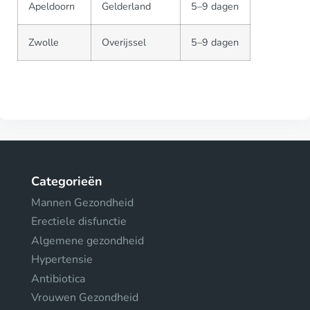
Apeldoorn
Gelderland
5–9 dagen
Zwolle
Overijssel
5–9 dagen
Categorieën
Mannen Gezondheid
Erectiele disfunctie
Algemene gezondheid
Hypertensie
Antibiotica
Vrouwen Gezondheid