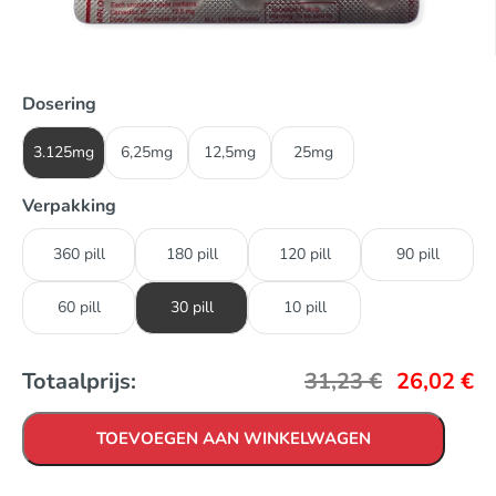
Dosering
3.125mg
6,25mg
12,5mg
25mg
Verpakking
360 pill
180 pill
120 pill
90 pill
60 pill
30 pill
10 pill
Totaalprijs:
31,23
€
26,02
€
TOEVOEGEN AAN WINKELWAGEN