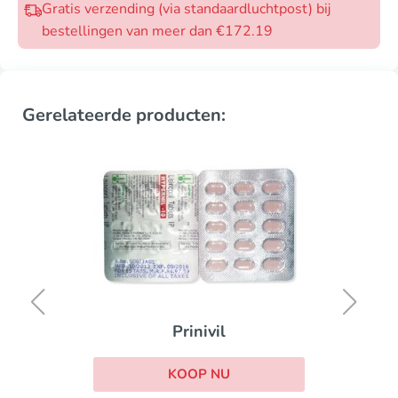
Gratis verzending (via standaardluchtpost) bij
bestellingen van meer dan €172.19
Gerelateerde producten:
Prinivil
KOOP NU