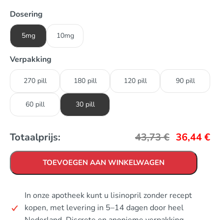
Dosering
5mg
10mg
Verpakking
270 pill
180 pill
120 pill
90 pill
60 pill
30 pill
Totaalprijs:
43,73
€
36,44
€
TOEVOEGEN AAN WINKELWAGEN
In onze apotheek kunt u lisinopril zonder recept
kopen, met levering in 5–14 dagen door heel