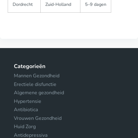
Dordrecht
Zuid-Holland
5–9 dagen
Categorieën
Mannen Gezondheid
Erectiele disfunctie
Algemene gezondheid
Hypertensie
Antibiotica
Vrouwen Gezondheid
Huid Zorg
Antidepressiva