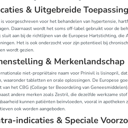
icaties & Uitgebreide Toepassin
l is voorgeschreven voor het behandelen van hypertensie, hartf
agen. Daarnaast wordt het soms off-label gebruikt voor de beh
 sluit aan bij de richtlijnen van de Europese Hartstichting, 
ingen. Het is ook onderzocht voor zijn potentieel bij chronisc
ten wordt gezien.
enstelling & Merkenlandschap
rnationale niet-propriëtaire naam voor Prinivil is lisinopril, d
, waaronder tabletten en orale oplossingen. De Europese goe
ht van het CBG (College ter Beoordeling van Geneesmiddelen). 
naast andere merken zoals Zestril, die dezelfde werkzame stof
jgbaarheid kunnen patiënten beïnvloeden, vooral in apotheken z
atieven ook worden aangeboden.
tra-indicaties & Speciale Voor