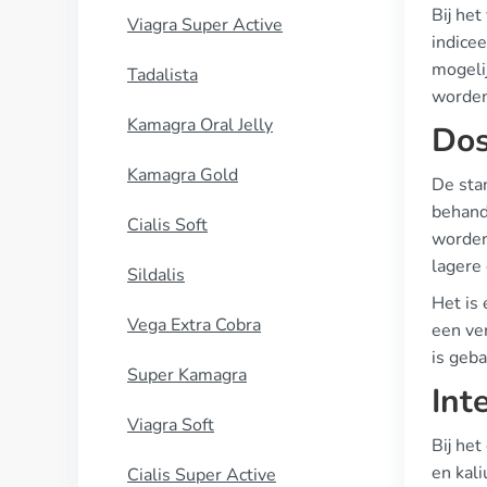
Bij het
Viagra Super Active
indice
mogeli
Tadalista
worden 
Kamagra Oral Jelly
Dos
Kamagra Gold
De stan
behand
Cialis Soft
worden
lagere
Sildalis
Het is
Vega Extra Cobra
een ver
is geba
Super Kamagra
Int
Viagra Soft
Bij het
en kal
Cialis Super Active