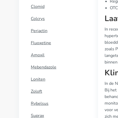
Regi
Clomid
OTC 
Laa
Colcrys
In rece
Periactin
hyperte
bloedd
Fluoxetine
zoals P
Amoxil
langete
binnen
Mebendazole
Kli
Loniten
In de 
Bij het
Zoloft
behand
monito
Rybelsus
voor ve
Suprax
zich m