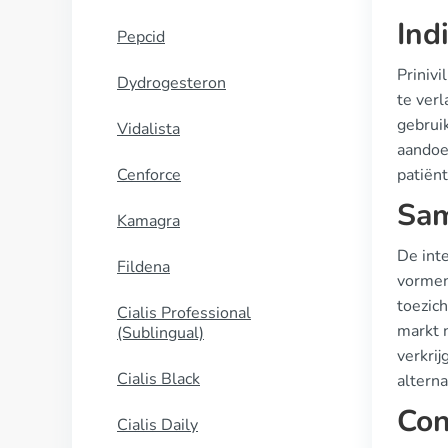
Ind
Pepcid
Prinivi
Dydrogesteron
te verl
gebruik
Vidalista
aandoen
Cenforce
patiën
Sam
Kamagra
De inte
Fildena
vormen
toezic
Cialis Professional
markt 
(Sublingual)
verkri
Cialis Black
altern
Con
Cialis Daily