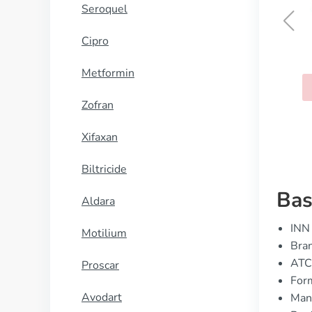
Seroquel
Cipro
Propranolol
Metformin
KOOP NU
Zofran
Xifaxan
Biltricide
Bas
Aldara
INN 
Motilium
Bran
ATC
Proscar
Form
Avodart
Manu