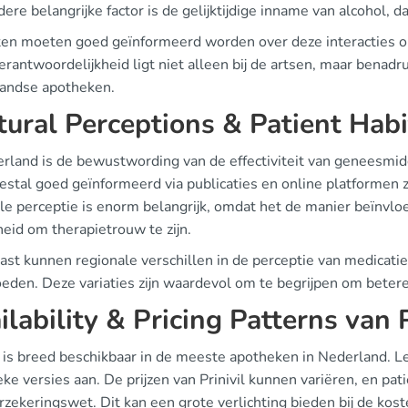
ere belangrijke factor is de gelijktijdige inname van alcohol, 
ten moeten goed geïnformeerd worden over deze interacties om
rantwoordelijkheid ligt niet alleen bij de artsen, maar benadru
andse apotheken.
tural Perceptions & Patient Habi
erland is de bewustwording van de effectiviteit van geneesmid
eestal goed geïnformeerd via publicaties en online platforme
ele perceptie is enorm belangrijk, omdat het de manier beïnvl
eid om therapietrouw te zijn.
ast kunnen regionale verschillen in de perceptie van medicati
oeden. Deze variaties zijn waardevol om te begrijpen om beter
ilability & Pricing Patterns van P
il is breed beschikbaar in de meeste apotheken in Nederland. L
ke versies aan. De prijzen van Prinivil kunnen variëren, en pa
rzekeringswet. Dit kan een grote verlichting bieden bij de kos