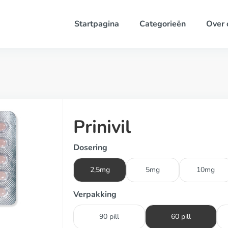
Startpagina
Categorieën
Over 
Prinivil
Dosering
2,5mg
5mg
10mg
Verpakking
90 pill
60 pill