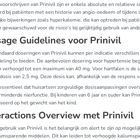
 voorschrijven van Prinivil zijn er enkele absolute en relatieve 
erd bij patiënten met een historie van angio-oedeem of tijden
jke bijwerkingen zoals hyperkalemie, die kan optreden bij pa
gewaarschuwd voor de risico's bij gelijktijdig gebruik van ande
age Guidelines voor Prinivil
daard doseringen van Prinivil kunnen per indicatie verschillen. 
eling te bieden. De aanbevolen dosering voor hypertensie beg
 verhoogd tot een maximum van 40 mg. Voor hartfalen is de si
 dosis van 2,5 mg. Deze dosis kan, afhankelijk van de respons 
 essentieel dat huisartsen zorgvuldige dosisaanpassingen overw
minderde nierfunctie. Bij kinderen van 6 jaar en ouder kan Pr
seerd op het gewicht van het kind.
eractions Overview met Prinivil
 gebruik van Prinivil is het belangrijk om alert te zijn op mogeli
iumsparende middelen. Dit kan leiden tot verhoogde kaliumspieg