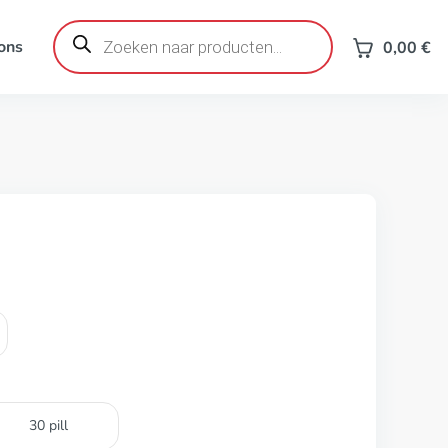
Producten
zoeken
ons
0,00
€
30 pill