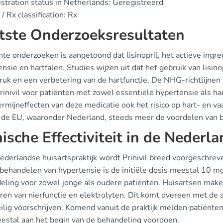
stration status in Netherlands: Geregistreerd
/ Rx classification: Rx
tste Onderzoeksresultaten
nte onderzoeken is aangetoond dat lisinopril, het actieve ingredi
nsie en hartfalen. Studies wijzen uit dat het gebruik van lisinop
ruk en een verbetering van de hartfunctie. De NHG-richtlijne
rinivil voor patiënten met zowel essentiële hypertensie als h
rmijneffecten van deze medicatie ook het risico op hart- en vaa
 de EU, waaronder Nederland, steeds meer de voordelen van b
nische Effectiviteit in de Nederl
Nederlandse huisartspraktijk wordt Prinivil breed voorgeschr
 behandelen van hypertensie is de initiële dosis meestal 10 mg 
eling voor zowel jonge als oudere patiënten. Huisartsen maken 
ren van nierfunctie en elektrolyten. Dit komt overeen met de
ilig voorschrijven. Komend vanuit de praktijk melden patiënten
eestal aan het begin van de behandeling voordoen.