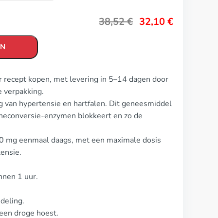
38,52
€
32,10
€
EN
er recept kopen, met levering in 5–14 dagen door
 verpakking.
ng van hypertensie en hartfalen. Dit geneesmiddel
neconversie-enzymen blokkeert en zo de
s 10 mg eenmaal daags, met een maximale dosis
ensie.
nnen 1 uur.
deling.
een droge hoest.