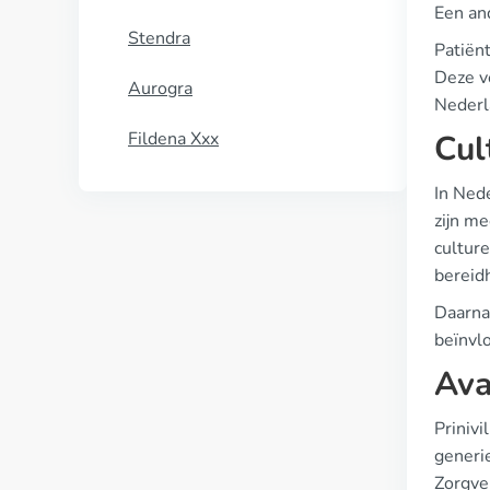
Een and
Stendra
Patiën
Deze ve
Aurogra
Nederl
Fildena Xxx
Cul
In Ned
zijn m
cultur
bereidh
Daarna
beïnvl
Ava
Priniv
generie
Zorgve