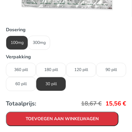
Dosering
100mg
300mg
Verpakking
360 pill
180 pill
120 pill
90 pill
60 pill
30 pill
Totaalprijs:
18,67
€
15,56
€
TOEVOEGEN AAN WINKELWAGEN