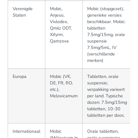
Verenigde
Mobic,
Mobic (stopgezet),
Staten
Anjeso,
generieke versies
Vivlodex,
beschikbaar. Mobic:
Qmiiz ODT,
tabletten
Xifyrm,
7.5mg/15mg, orale
Qamzova
suspensie
7.5mg/5mL, IV
(verschillende
merken)
Europa
Mobic (VK,
Tabletten, orale
DE, FR, RO,
suspensie;
etc.),
verpakking varieert
Meloxicamum
per land. Typische
dozen: 7.5mg/15mg
tabletten, 10-30
tabletten per doos.
Internationaal
Mobic
Orale tabletten,
(Méloxicam in
orale suspensies,