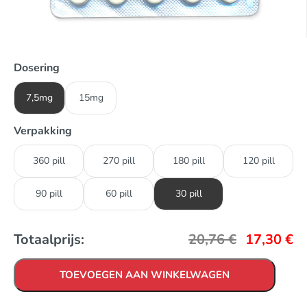
Dosering
7,5mg
15mg
Verpakking
360 pill
270 pill
180 pill
120 pill
90 pill
60 pill
30 pill
Totaalprijs:
20,76
€
17,30
€
TOEVOEGEN AAN WINKELWAGEN