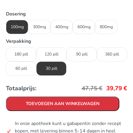
Dosering
100mg
300mg
400mg
600mg
800mg
Verpakking
180 pill
120 pill
90 pill
360 pill
60 pill
30 pill
Totaalprijs:
47,75
€
39,79
€
TOEVOEGEN AAN WINKELWAGEN
In onze apotheek kunt u gabapentin zonder recept
kopen, met levering binnen 5-14 dagen in heel