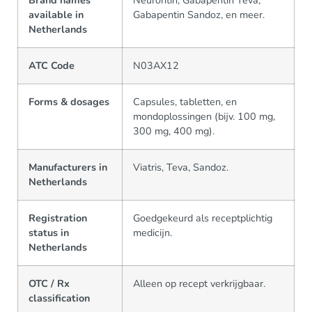
Brand names
Neurontin, Gabapentin Teva,
available in
Gabapentin Sandoz, en meer.
Netherlands
ATC Code
N03AX12
Forms & dosages
Capsules, tabletten, en
mondoplossingen (bijv. 100 mg,
300 mg, 400 mg).
Manufacturers in
Viatris, Teva, Sandoz.
Netherlands
Registration
Goedgekeurd als receptplichtig
status in
medicijn.
Netherlands
OTC / Rx
Alleen op recept verkrijgbaar.
classification