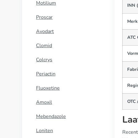
Motilium
INN 
Proscar
Merk
Avodart
ATC 
Clomid
Vorm
Colcrys
Fabr
Periactin
Regis
Fluoxetine
OTC /
Amoxil
Mebendazole
Laa
Loniten
Recent 