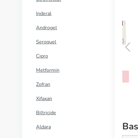
Inderal
Androgel
Seroquel
Cipro
Elimite
Metformin
KOOP NU
Zofran
Xifaxan
Biltricide
Bas
Aldara