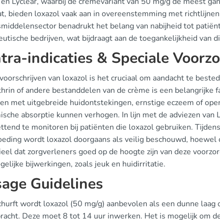
n en Lyclear, waarbij de crèmevariant van 50 mg/g de meest gan
t, bieden loxazol vaak aan in overeenstemming met richtlijnen.
middelensector benadrukt het belang van nabijheid tot patiën
utische bedrijven, wat bijdraagt aan de toegankelijkheid van di
tra-indicaties & Speciale Voor
 voorschrijven van loxazol is het cruciaal om aandacht te bested
rin of andere bestanddelen van de crème is een belangrijke fa
ten met uitgebreide huidontstekingen, ernstige eczeem of o
ische absorptie kunnen verhogen. In lijn met de adviezen van 
ttend te monitoren bij patiënten die loxazol gebruiken. Tijde
oeding wordt loxazol doorgaans als veilig beschouwd, hoewel ov
ieel dat zorgverleners goed op de hoogte zijn van deze voorzo
elijke bijwerkingen, zoals jeuk en huidirritatie.
age Guidelines
churft wordt loxazol (50 mg/g) aanbevolen als een dunne laag 
racht. Deze moet 8 tot 14 uur inwerken. Het is mogelijk om d