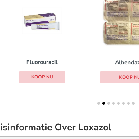
Fluorouracil
Albendazol
KOOP NU
KOOP NU
isinformatie Over Loxazol