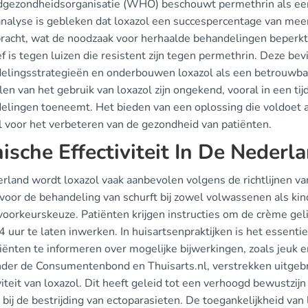
gezondheidsorganisatie (WHO) beschouwt permethrin als een e
nalyse is gebleken dat loxazol een succespercentage van me
racht, wat de noodzaak voor herhaalde behandelingen beperkt.
ef is tegen luizen die resistent zijn tegen permethrin. Deze bevi
elingsstrategieën en onderbouwen loxazol als een betrouwbare
en van het gebruik van loxazol zijn ongekend, vooral in een tij
elingen toeneemt. Het bieden van een oplossing die voldoet 
al voor het verbeteren van de gezondheid van patiënten.
nische Effectiviteit In De Neder
erland wordt loxazol vaak aanbevolen volgens de richtlijnen 
voor de behandeling van schurft bij zowel volwassenen als ki
 voorkeurskeuze. Patiënten krijgen instructies om de crème gel
14 uur te laten inwerken. In huisartsenpraktijken is het esse
ënten te informeren over mogelijke bijwerkingen, zoals jeuk en
der de Consumentenbond en Thuisarts.nl, verstrekken uitgebr
viteit van loxazol. Dit heeft geleid tot een verhoogd bewustzij
 bij de bestrijding van ectoparasieten. De toegankelijkheid van