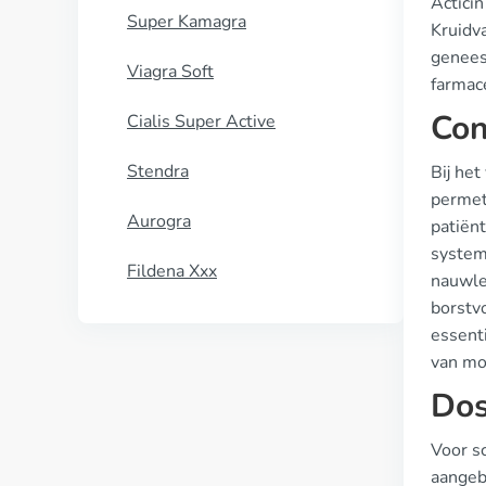
Actici
Super Kamagra
Kruidva
genees
Viagra Soft
farmace
Con
Cialis Super Active
Stendra
Bij het
permeth
Aurogra
patiën
system
Fildena Xxx
nauwle
borstv
essent
van mog
Dos
Voor s
aangeb