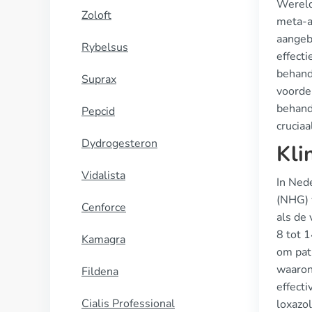
Wereld
Zoloft
meta-a
aangeb
Rybelsus
effecti
behand
Suprax
voordel
behand
Pepcid
crucia
Dydrogesteron
Kli
Vidalista
In Ned
(NHG) 
Cenforce
als de
8 tot 
Kamagra
om pati
waaron
Fildena
effecti
Cialis Professional
loxazol