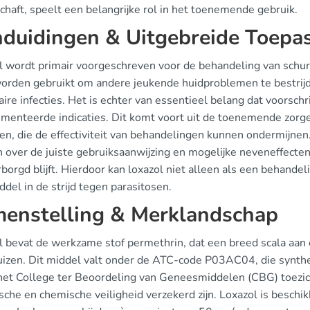
chaft, speelt een belangrijke rol in het toenemende gebruik.
duidingen & Uitgebreide Toepa
l wordt primair voorgeschreven voor de behandeling van schurf
worden gebruikt om andere jeukende huidproblemen te bestrijd
aire infecties. Het is echter van essentieel belang dat voorsch
menteerde indicaties. Dit komt voort uit de toenemende zorgen
en, die de effectiviteit van behandelingen kunnen ondermijnen
 over de juiste gebruiksaanwijzing en mogelijke neveneffecten
orgd blijft. Hierdoor kan loxazol niet alleen als een behandel
del in de strijd tegen parasitosen.
enstelling & Merklandschap
 bevat de werkzame stof permethrin, dat een breed scala aan ec
uizen. Dit middel valt onder de ATC-code P03AC04, die synthet
het College ter Beoordeling van Geneesmiddelen (CBG) toezich
ische en chemische veiligheid verzekerd zijn. Loxazol is besc