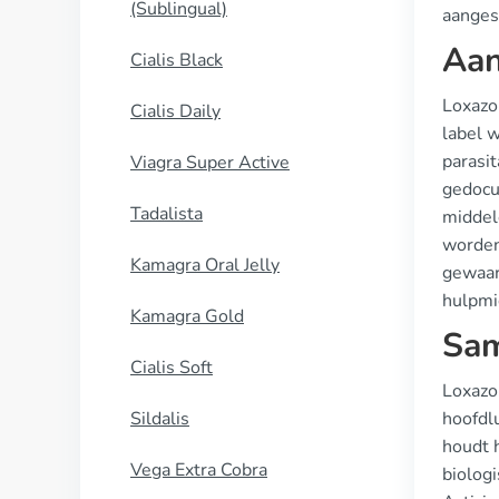
(Sublingual)
aanges
Aan
Cialis Black
Loxazo
Cialis Daily
label 
parasit
Viagra Super Active
gedocu
Tadalista
middel
worden
Kamagra Oral Jelly
gewaarb
hulpmid
Kamagra Gold
Sam
Cialis Soft
Loxazol
Sildalis
hoofdl
houdt 
Vega Extra Cobra
biolog