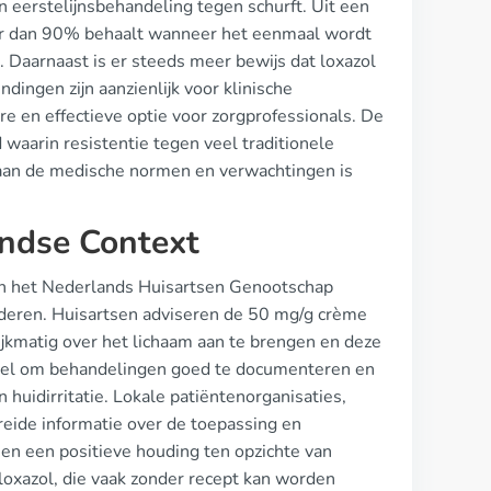
erstelijnsbehandeling tegen schurft. Uit een
er dan 90% behaalt wanneer het eenmaal wordt
 Daarnaast is er steeds meer bewijs dat loxazol
ndingen zijn aanzienlijk voor klinische
 en effectieve optie voor zorgprofessionals. De
d waarin resistentie tegen veel traditionele
aan de medische normen en verwachtingen is
landse Context
van het Nederlands Huisartsen Genootschap
nderen. Huisartsen adviseren de 50 mg/g crème
ijkmatig over het lichaam aan te brengen en deze
ntieel om behandelingen goed te documenteren en
 huidirritatie. Lokale patiëntenorganisaties,
eide informatie over de toepassing en
n en een positieve houding ten opzichte van
 loxazol, die vaak zonder recept kan worden