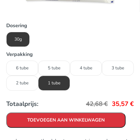
Dosering
30g
Verpakking
6 tube
5 tube
4 tube
3 tube
2 tube
1 tube
Totaalprijs:
42,68
€
35,57
€
TOEVOEGEN AAN WINKELWAGEN