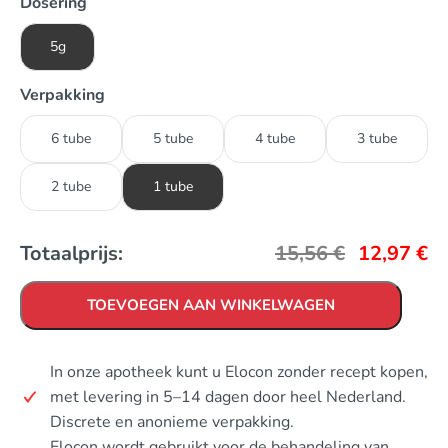
Dosering
5g
Verpakking
6 tube
5 tube
4 tube
3 tube
2 tube
1 tube
Totaalprijs:
15,56
€
12,97
€
TOEVOEGEN AAN WINKELWAGEN
In onze apotheek kunt u Elocon zonder recept kopen,
met levering in 5–14 dagen door heel Nederland.
Discrete en anonieme verpakking.
Elocon wordt gebruikt voor de behandeling van