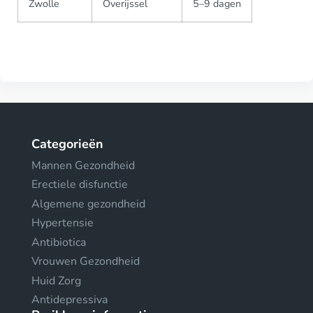
Zwolle
Overijssel
5–9 dagen
Categorieën
Mannen Gezondheid
Erectiele disfunctie
Algemene gezondheid
Hypertensie
Antibiotica
Vrouwen Gezondheid
Huid Zorg
Antidepressiva