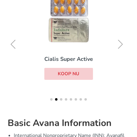
Levitra
KOOP NU
Active
U
Basic Avana Information
International Nonproprietary Name (INN): Avanafil