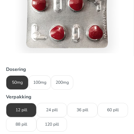
Dosering
50mg
100mg
200mg
Verpakking
12 pill
24 pill
36 pill
60 pill
88 pill
120 pill