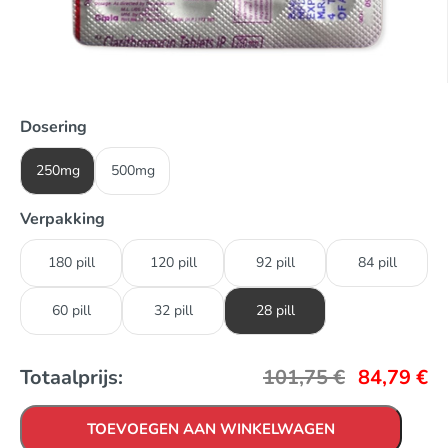
Dosering
250mg
500mg
Verpakking
180 pill
120 pill
92 pill
84 pill
60 pill
32 pill
28 pill
Totaalprijs:
101,75
€
84,79
€
TOEVOEGEN AAN WINKELWAGEN