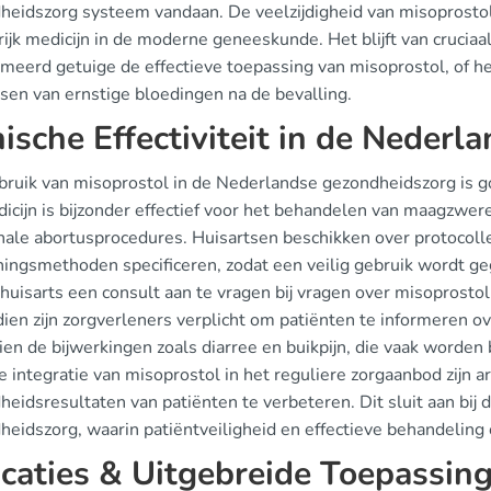
heidszorg systeem vandaan. De veelzijdigheid van misoprosto
rijk medicijn in de moderne geneeskunde. Het blijft van crucia
rmeerd getuige de effectieve toepassing van misoprostol, of h
sen van ernstige bloedingen na de bevalling.
nische Effectiviteit in de Nederl
bruik van misoprostol in de Nederlandse gezondheidszorg is g
dicijn is bijzonder effectief voor het behandelen van maagzwer
nale abortusprocedures. Huisartsen beschikken over protocolle
ningsmethoden specificeren, zodat een veilig gebruik wordt 
 huisarts een consult aan te vragen bij vragen over misoprosto
en zijn zorgverleners verplicht om patiënten te informeren ove
en de bijwerkingen zoals diarree en buikpijn, die vaak worden 
 integratie van misoprostol in het reguliere zorgaanbod zijn a
heidsresultaten van patiënten te verbeteren. Dit sluit aan bi
eidszorg, waarin patiëntveiligheid en effectieve behandeling 
icaties & Uitgebreide Toepassin