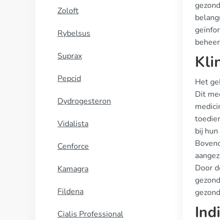
gezond
Zoloft
belang
geïnfo
Rybelsus
beheer
Suprax
Kli
Pepcid
Het ge
Dit me
Dydrogesteron
medici
toedie
Vidalista
bij hun
Bovendi
Cenforce
aangezi
Door de
Kamagra
gezond
Fildena
gezondh
Ind
Cialis Professional