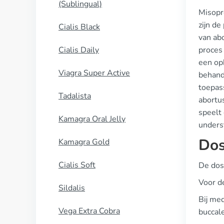
(Sublingual)
Misopr
zijn d
Cialis Black
van abo
Cialis Daily
proces
een opk
Viagra Super Active
behande
toepass
Tadalista
abortus
speelt
Kamagra Oral Jelly
unders
Dos
Kamagra Gold
Cialis Soft
De dose
Voor d
Sildalis
Bij me
Vega Extra Cobra
buccale