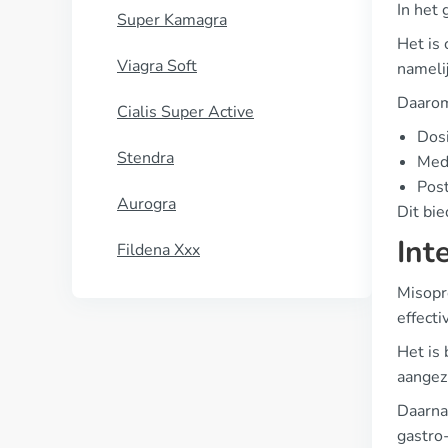
In het
Super Kamagra
Het is 
Viagra Soft
namelij
Daarom 
Cialis Super Active
Dos
Stendra
Medi
Pos
Aurogra
Dit bie
Int
Fildena Xxx
Misopr
effecti
Het is
aangez
Daarna
gastro