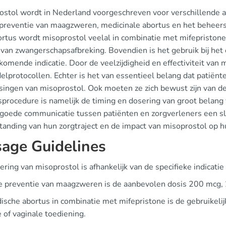
ostol wordt in Nederland voorgeschreven voor verschillende
e preventie van maagzweren, medicinale abortus en het beheer
rtus wordt misoprostol veelal in combinatie met mifepristone g
 van zwangerschapsafbreking. Bovendien is het gebruik bij h
omende indicatie. Door de veelzijdigheid en effectiviteit van
lprotocollen. Echter is het van essentieel belang dat patiënt
ingen van misoprostol. Ook moeten ze zich bewust zijn van de m
procedure is namelijk de timing en dosering van groot belang vo
 goede communicatie tussen patiënten en zorgverleners een sle
tanding van hun zorgtraject en de impact van misoprostol op 
age Guidelines
ring van misoprostol is afhankelijk van de specifieke indicat
e preventie van maagzweren is de aanbevolen dosis 200 mcg, 2
dische abortus in combinatie met mifepristone is de gebruikel
 of vaginale toediening.