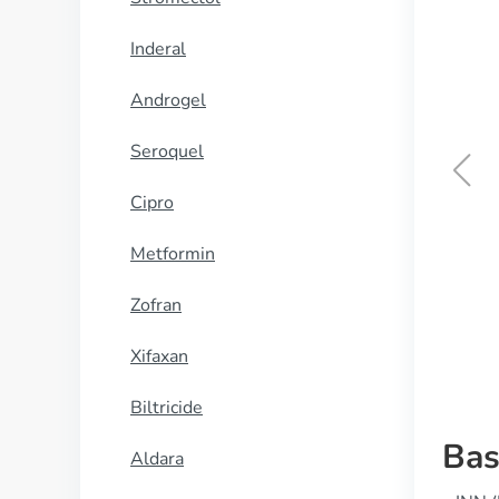
Inderal
Androgel
Seroquel
Cipro
Primperan
Metformin
KOOP NU
Zofran
Xifaxan
Biltricide
Bas
Aldara