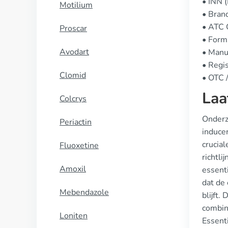
• INN 
Motilium
• Bran
• ATC
Proscar
• Form
Avodart
• Manu
• Regis
Clomid
• OTC /
Laa
Colcrys
Onderzo
Periactin
induce
crucia
Fluoxetine
richtl
Amoxil
essent
dat de 
Mebendazole
blijft
combin
Loniten
Essent