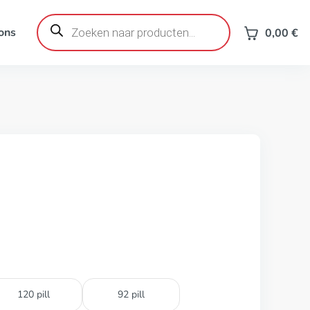
Producten
zoeken
ons
0,00
€
120 pill
92 pill