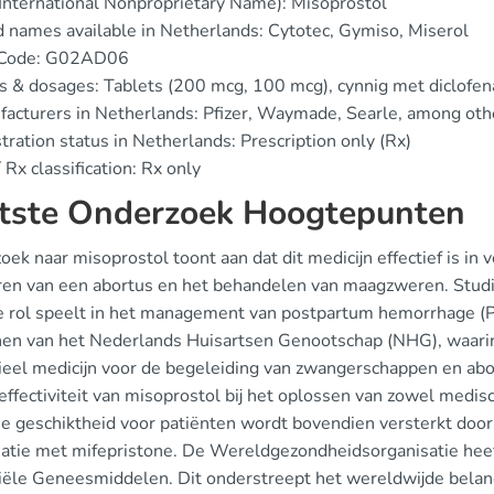
(International Nonproprietary Name): Misoprostol
d names available in Netherlands: Cytotec, Gymiso, Miserol
 Code: G02AD06
s & dosages: Tablets (200 mcg, 100 mcg), cynnig met diclofen
facturers in Netherlands: Pfizer, Waymade, Searle, among oth
tration status in Netherlands: Prescription only (Rx)
 Rx classification: Rx only
tste Onderzoek Hoogtepunten
ek naar misoprostol toont aan dat dit medicijn effectief is in
ren van een abortus en het behandelen van maagzweren. Studi
le rol speelt in het management van postpartum hemorrhage (P
ijnen van het Nederlands Huisartsen Genootschap (NHG), waar
ieel medicijn voor de begeleiding van zwangerschappen en a
effectiviteit van misoprostol bij het oplossen van zowel medi
. De geschiktheid voor patiënten wordt bovendien versterkt doo
atie met mifepristone. De Wereldgezondheidsorganisatie heef
iële Geneesmiddelen. Dit onderstreept het wereldwijde belan