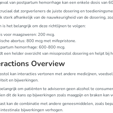
 geval van postpartum hemorrhage kan een enkele dosis van 600
cruciaal dat zorgverleners de juiste dosering en toedieningsmet
k sterk afhankelijk van de nauwkeurigheid van de dosering, zoa
is het belangrijk om deze richtlijnen te volgen:
is voor maagzweren: 200 mcg.
sche abortus: 800 mcg met mifepristone.
tpartum hemorrhage: 600-800 mcg.
dt een helder overzicht van misoprostol dosering en helpt bij 
eractions Overview
ostol kan interacties vertonen met andere medicijnen, voedsel
viteit en bijwerkingen.
 belangrijk om patiënten te adviseren geen alcohol te consumer
ien dit de kans op bijwerkingen zoals maagpijn en braken kan 
ast kan de combinatie met andere geneesmiddelen, zoals bepa
-intestinale bijwerkingen verhogen.