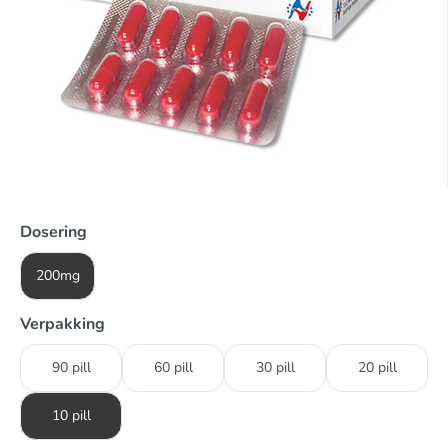
Dosering
200mg
Verpakking
90 pill
60 pill
30 pill
20 pill
10 pill