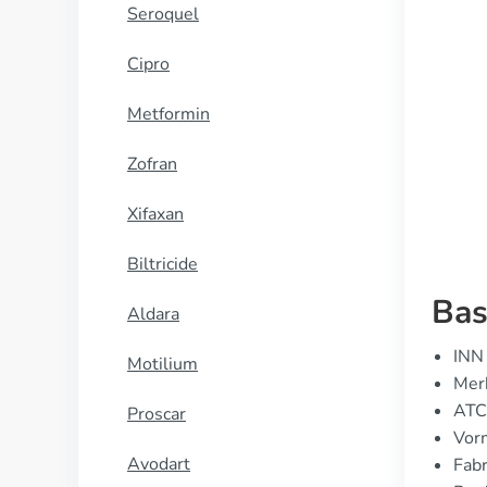
Seroquel
Cipro
Metformin
Zofran
Xifaxan
Biltricide
Bas
Aldara
INN 
Motilium
Merk
ATC
Proscar
Vor
Avodart
Fabr