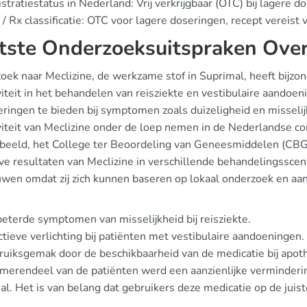
stratiestatus in Nederland: Vrij verkrijgbaar (OTC) bij lagere d
/ Rx classificatie: OTC voor lagere doseringen, recept vereist
tste Onderzoeksuitspraken Over
oek naar Meclizine, de werkzame stof in Suprimal, heeft bijzo
viteit in het behandelen van reisziekte en vestibulaire aandoe
ringen te bieden bij symptomen zoals duizeligheid en misselij
viteit van Meclizine onder de loep nemen in de Nederlandse con
rbeeld, het College ter Beoordeling van Geneesmiddelen (CBG
ve resultaten van Meclizine in verschillende behandelingsscen
uwen omdat zij zich kunnen baseren op lokaal onderzoek en aan
eterde symptomen van misselijkheid bij reisziekte.
ctieve verlichting bij patiënten met vestibulaire aandoeningen.
uiksgemak door de beschikbaarheid van de medicatie bij apot
t merendeel van de patiënten werd een aanzienlijke vermind
l. Het is van belang dat gebruikers deze medicatie op de juist