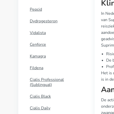
Kli
Pepcid
In Nede
van Sup
Dydrogesteron
reiszie
aandoen
Vidalista
geadvi
Cenforce
Suprima
Risi
Kamagra
De b
Prof
Fildena
Het is 
is in d
Cialis Professional
(Sublingual)
Aan
Cialis Black
De acti
onderzo
Cialis Daily
zwange