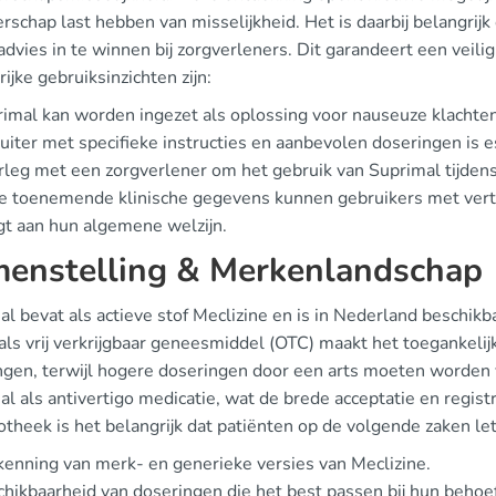
schap last hebben van misselijkheid. Het is daarbij belangrijk o
advies in te winnen bij zorgverleners. Dit garandeert een veil
ijke gebruiksinzichten zijn:
imal kan worden ingezet als oplossing voor nauseuze klachten 
luiter met specifieke instructies en aanbevolen doseringen is e
leg met een zorgverlener om het gebruik van Suprimal tijden
e toenemende klinische gegevens kunnen gebruikers met vert
agt aan hun algemene welzijn.
enstelling & Merkenlandschap
l bevat als actieve stof Meclizine en is in Nederland beschik
als vrij verkrijgbaar geneesmiddel (OTC) maakt het toegankelij
ngen, terwijl hogere doseringen door een arts moeten worden
l als antivertigo medicatie, wat de brede acceptatie en registr
theek is het belangrijk dat patiënten op de volgende zaken le
enning van merk- en generieke versies van Meclizine.
hikbaarheid van doseringen die het best passen bij hun behoe