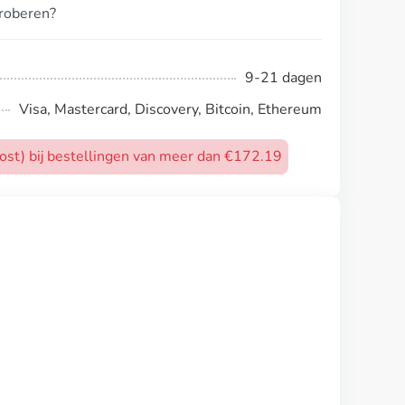
proberen?
9-21 dagen
Visa, Mastercard, Discovery, Bitcoin, Ethereum
post) bij bestellingen van meer dan €172.19