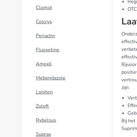
Regi
Clomid
OTC 
Laa
Colcrys
Onderz
Periactin
effecti
verbete
Fluoxetine
effecti
Amoxil
Bijvoo
positie
Mebendazole
vertro
zijn:
Loniten
Verb
Effe
Zoloft
Gebr
Rybelsus
Bij he
Suprima
Suprax