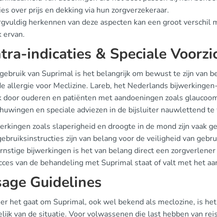
es over prijs en dekking via hun zorgverzekeraar.
rgvuldig herkennen van deze aspecten kan een groot verschil 
 ervan.
tra-indicaties & Speciale Voorz
 gebruik van Suprimal is het belangrijk om bewust te zijn van b
 allergie voor Meclizine. Lareb, het Nederlands bijwerkingen-
k door ouderen en patiënten met aandoeningen zoals glaucoom 
uwingen en speciale adviezen in de bijsluiter nauwlettend te 
erkingen zoals slaperigheid en droogte in de mond zijn vaak g
ebruiksinstructies zijn van belang voor de veiligheid van gebru
ernstige bijwerkingen is het van belang direct een zorgverlener
ces van de behandeling met Suprimal staat of valt met het aan
age Guidelines
r het gaat om Suprimal, ook wel bekend als meclozine, is het c
lijk van de situatie. Voor volwassenen die last hebben van rei