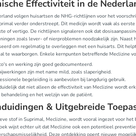
nische Effectiviteit in de Nederl
rland volgen huisartsen de NHG-richtlijnen voor het voorschrijv
rimal verder onderstreept. Dit medicijn wordt vaak als eerste
kte of vertigo. De richtlijnen signaleren ook dat dosisaanpassi
ingen zoals lever- of nierproblemen noodzakelijk zijn. Naast 
seerd om regelmatig te overleggen met een huisarts. Dit helpt 
l te waarborgen. Enkele kernpunten betreffende Meclizine volg
co's en werking zijn goed gedocumenteerd.
ijwerkingen zijn met name mild, zoals slaperigheid.
essionele begeleiding is aanbevolen bij langdurig gebruik.
duidelijk dat niet alleen de effectiviteit van Meclizine wordt er
e behandeling en het welzijn van de patiënt.
duidingen & Uitgebreide Toepa
eve stof in Suprimal, Meclizine, wordt vooral ingezet voor het
ek wijst echter uit dat Meclizine ook een potentieel preventie
rschapsmisselijkheid. Deze ontdekking opent nieuwe mogelijkh