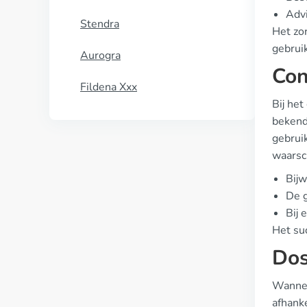
Advi
Stendra
Het zo
gebruik
Aurogra
Con
Fildena Xxx
Bij het
bekende
gebrui
waarsch
Bijw
De g
Bij 
Het suc
Dos
Wannee
afhanke