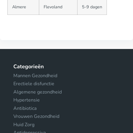
Almere
Flevoland
5-9 dagen
Categorieën
Mannen Gezondheid
Erectiele disfunctie
Algemene gezondheid
Hypertensie
Antibiotica
Vrouwen Gezondheid
Huid Zorg
Antidepressiva