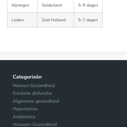
Nijmegen
Gelderland
5–9 dagen
Leiden
Zuid-Holland
5–7 dagen
Categorieën
Mannen Gezondheid
Erectiele disfunctie
Algemene gezondheid
Hypertensie
Antibiotica
Vrouwen Gezondheid