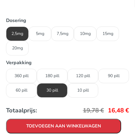
Dosering
2,5mg
5mg
7,5mg
10mg
15mg
20mg
Verpakking
360 pill
180 pill
120 pill
90 pill
60 pill
30 pill
10 pill
Totaalprijs:
19,78
€
16,48
€
TOEVOEGEN AAN WINKELWAGEN