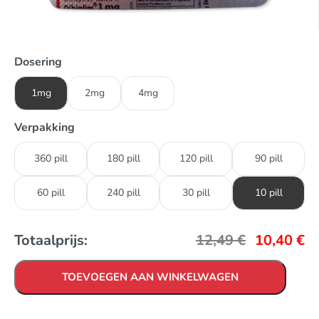
Dosering
1mg
2mg
4mg
Verpakking
360 pill
180 pill
120 pill
90 pill
60 pill
240 pill
30 pill
10 pill
Totaalprijs:
12,49
€
10,40
€
TOEVOEGEN AAN WINKELWAGEN