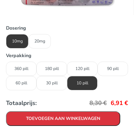
Dosering
10mg
20mg
Verpakking
360 pill
180 pill
120 pill
90 pill
60 pill
30 pill
10 pill
Totaalprijs:
8,30
€
6,91
€
TOEVOEGEN AAN WINKELWAGEN