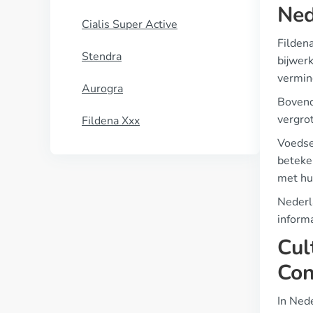
Ned
Cialis Super Active
Fildena
Stendra
bijwer
vermin
Aurogra
Bovend
vergrot
Fildena Xxx
Voedse
beteken
met hun
Nederl
informa
Cul
Con
In Ned