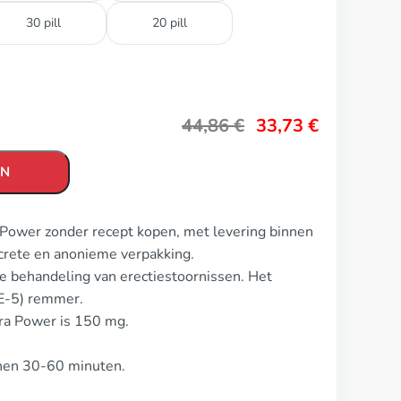
30 pill
20 pill
44,86
€
33,73
€
EN
a Power zonder recept kopen, met levering binnen
crete en anonieme verpakking.
de behandeling van erectiestoornissen. Het
DE-5) remmer.
tra Power is 150 mg.
nnen 30-60 minuten.