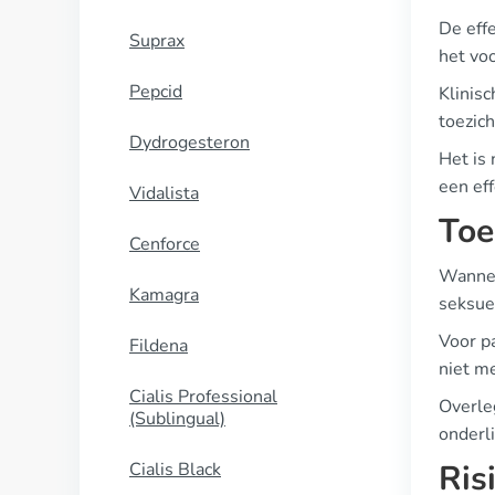
De eff
Suprax
het vo
Pepcid
Klinisc
toezic
Dydrogesteron
Het is
een ef
Vidalista
Toe
Cenforce
Wannee
Kamagra
seksuel
Voor pa
Fildena
niet m
Cialis Professional
Overle
(Sublingual)
onderl
Ris
Cialis Black