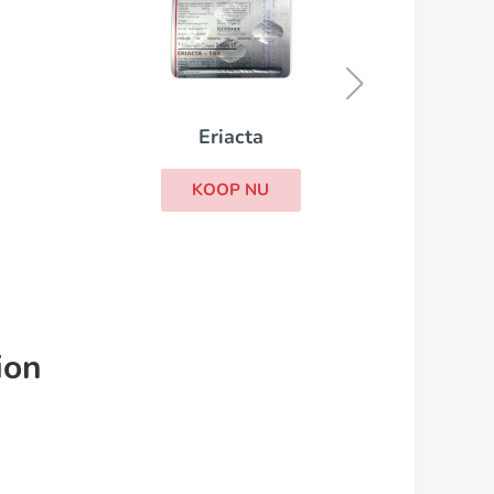
Megalis
KOOP NU
ion