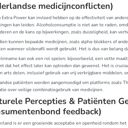
erlandse medicijnconflicten)
 Extra Power kan invloed hebben op de effectiviteit van ander
kingen kan leiden. Alcoholconsumptie is niet aan te raden, omd
deren en de kans op bijwerkingen, zoals duizeligheid, kan ver
ien kunnen bepaalde medicijnen, zoals alpha-blokkers of ande
en wanneer sildenafil wordt gebruikt. Het is dus van belang dat
linname kan ook een rol spelen; bijvoorbeeld, een vette maalti
t dat het effect later kan optreden dan gewenst. Het is crucia
 arts delen, inclusief gebruik van vrij verkrijgbare middelen,
andse patiënten worden aangemoedigd om platforms zoals Thui
tie over veilige combinatiegebruik van medicijnen.
turele Percepties & Patiënten G
sumentenbond feedback)
erland is er een groeiende acceptatie en openheid rondom het