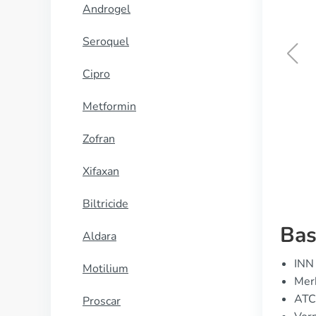
Androgel
Seroquel
Cipro
Levitra
Metformin
KOOP NU
Zofran
Xifaxan
Biltricide
Bas
Aldara
INN 
Motilium
Merk
ATC
Proscar