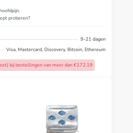
oofdpijn.
cept proberen?
9-21 dagen
Visa, Mastercard, Discovery, Bitcoin, Ethereum
post) bij bestellingen van meer dan €172.19