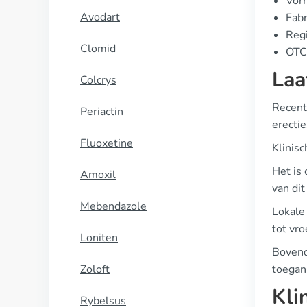
Vorm
Avodart
Fabr
Regi
Clomid
OTC 
Laa
Colcrys
Recente
Periactin
erecti
Fluoxetine
Klinis
Het is 
Amoxil
van dit
Mebendazole
Lokale
tot vr
Loniten
Bovend
Zoloft
toegan
Kli
Rybelsus