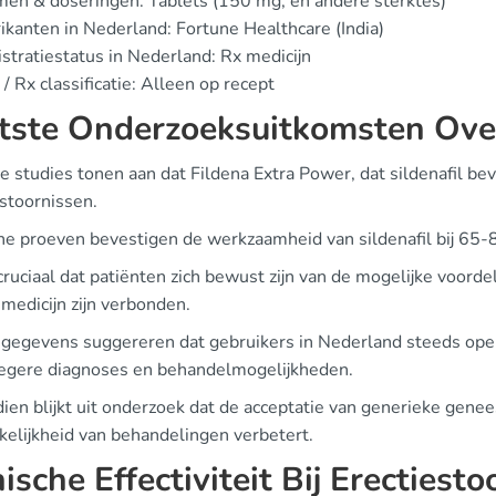
en & doseringen: Tablets (150 mg, en andere sterktes)
ikanten in Nederland: Fortune Healthcare (India)
stratiestatus in Nederland: Rx medicijn
/ Rx classificatie: Alleen op recept
tste Onderzoeksuitkomsten Ove
 studies tonen aan dat Fildena Extra Power, dat sildenafil beva
estoornissen.
che proeven bevestigen de werkzaamheid van sildenafil bij 65
cruciaal dat patiënten zich bewust zijn van de mogelijke voorde
 medicijn zijn verbonden.
 gegevens suggereren dat gebruikers in Nederland steeds openh
oegere diagnoses en behandelmogelijkheden.
ien blijkt uit onderzoek dat de acceptatie van generieke gene
kelijkheid van behandelingen verbetert.
nische Effectiviteit Bij Erectiest