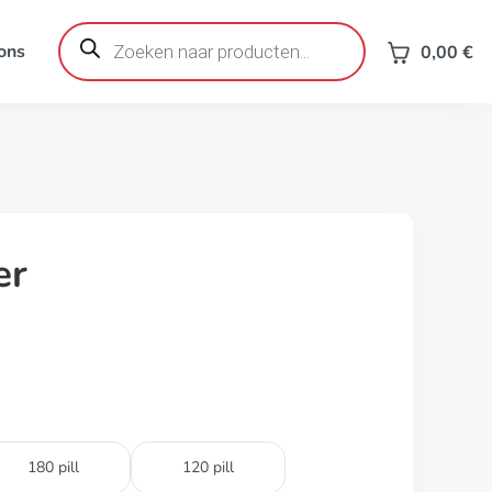
Producten
zoeken
ons
0,00
€
er
180 pill
120 pill