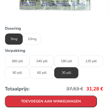
Dosering
5mg
10mg
Verpakking
360 pill
240 pill
180 pill
120 pill
90 pill
60 pill
30 pill
Totaalprijs:
37,53
€
31,28
€
TOEVOEGEN AAN WINKELWAGEN