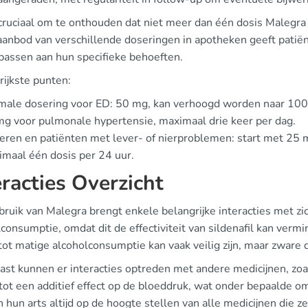
 cruciaal om te onthouden dat niet meer dan één dosis Maleg
aanbod van verschillende doseringen in apotheken geeft patië
 passen aan hun specifieke behoeften.
rijkste punten:
male dosering voor ED: 50 mg, kan verhoogd worden naar 100
g voor pulmonale hypertensie, maximaal drie keer per dag.
ren en patiënten met lever- of nierproblemen: start met 25 
maal één dosis per 24 uur.
eracties Overzicht
ruik van Malegra brengt enkele belangrijke interacties met zic
consumptie, omdat dit de effectiviteit van sildenafil kan ver
tot matige alcoholconsumptie kan vaak veilig zijn, maar zware 
st kunnen er interacties optreden met andere medicijnen, zoal
tot een additief effect op de bloeddruk, wat onder bepaalde om
hun arts altijd op de hoogte stellen van alle medicijnen die ze 