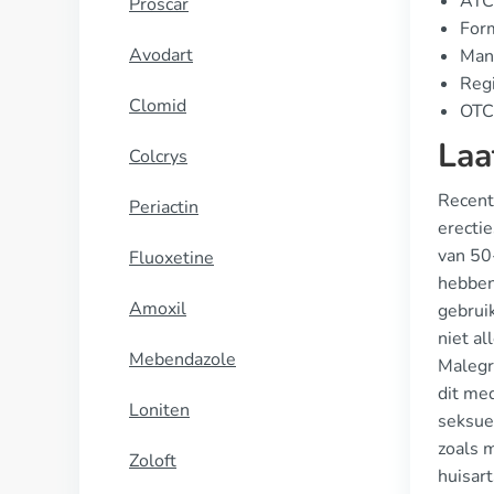
ATC
Proscar
Form
Avodart
Manu
Regi
Clomid
OTC 
Laa
Colcrys
Recente
Periactin
erecti
van 50
Fluoxetine
hebben
Amoxil
gebrui
niet a
Mebendazole
Malegr
dit med
Loniten
seksue
zoals 
Zoloft
huisart