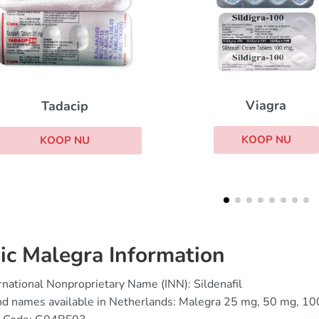
Viagra With Dapox
Viagra
KOOP NU
KOOP NU
ic Malegra Information
rnational Nonproprietary Name (INN): Sildenafil
nd names available in Netherlands: Malegra 25 mg, 50 mg, 1