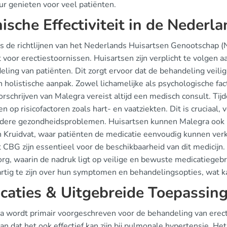
ur genieten voor veel patiënten.
nische Effectiviteit in de Nederl
s de richtlijnen van het Nederlands Huisartsen Genootschap (N
 voor erectiestoornissen. Huisartsen zijn verplicht te volgen aa
ling van patiënten. Dit zorgt ervoor dat de behandeling veili
n holistische aanpak. Zowel lichamelijke als psychologische f
rschrijven van Malegra vereist altijd een medisch consult. Tijd
n op risicofactoren zoals hart- en vaatziekten. Dit is cruciaa
dere gezondheidsproblemen. Huisartsen kunnen Malegra ook
n Kruidvat, waar patiënten de medicatie eenvoudig kunnen verk
 CBG zijn essentieel voor de beschikbaarheid van dit medicijn.
zorg, waarin de nadruk ligt op veilige en bewuste medicatiege
rtig te zijn over hun symptomen en behandelingsopties, wat ka
icaties & Uitgebreide Toepassin
a wordt primair voorgeschreven voor de behandeling van erecti
aan dat het ook effectief kan zijn bij pulmonale hypertensie. 