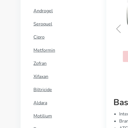
Androgel
Seroquel
Cipro
Tadacip
Metformin
KOOP NU
Zofran
Xifaxan
Biltricide
Bas
Aldara
Inte
Motilium
Bra