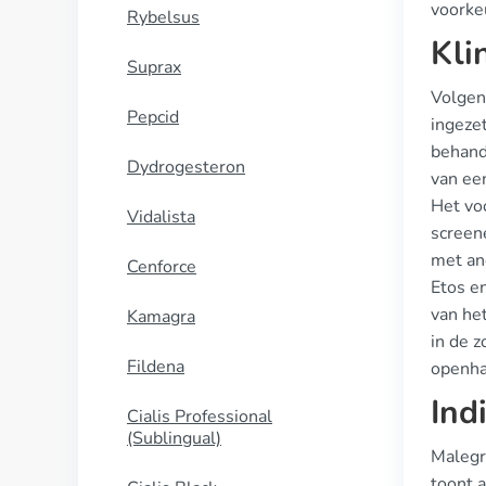
voorke
Rybelsus
Kli
Suprax
Volgen
Pepcid
ingezet
behande
Dydrogesteron
van ee
Het voo
Vidalista
screene
met an
Cenforce
Etos e
van het
Kamagra
in de 
Fildena
openha
Ind
Cialis Professional
(Sublingual)
Malegr
toont 