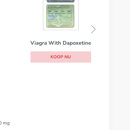
Sildalis
KOOP NU
etine
00 mg