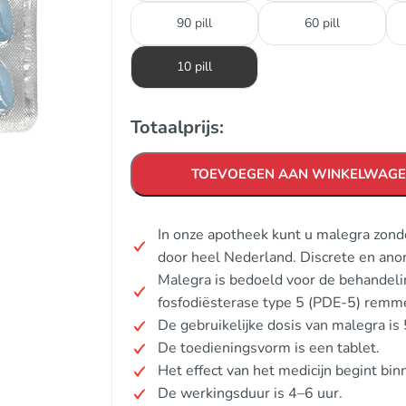
90 pill
60 pill
10 pill
Totaalprijs:
TOEVOEGEN AAN WINKELWAG
In onze apotheek kunt u malegra zond
door heel Nederland. Discrete en ano
Malegra is bedoeld voor de behandelin
fosfodiësterase type 5 (PDE-5) remm
De gebruikelijke dosis van malegra i
De toedieningsvorm is een tablet.
Het effect van het medicijn begint b
De werkingsduur is 4–6 uur.