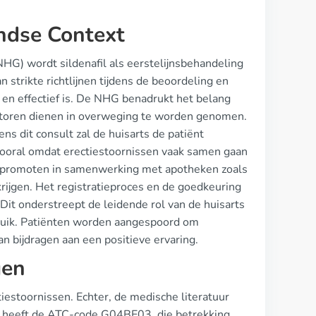
andse Context
HG) wordt sildenafil als eerstelijnsbehandeling
n strikte richtlijnen tijdens de beoordeling en
g en effectief is. De NHG benadrukt het belang
actoren dienen in overweging te worden genomen.
ens dit consult zal de huisarts de patiënt
l, vooral omdat erectiestoornissen vaak samen gaan
 promoten in samenwerking met apotheken zoals
rijgen. Het registratieproces en de goedkeuring
 Dit onderstreept de leidende rol van de huisarts
bruik. Patiënten worden aangespoord om
n bijdragen aan een positieve ervaring.
gen
estoornissen. Echter, de medische literatuur
Het heeft de ATC-code G04BE03, die betrekking