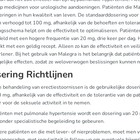
op medicijnen voor urologische aandoeningen. Patiënten die Ma
eringen in hun kwaliteit van leven. De standaarddosering voor
verhoogd tot 100 mg, afhankelijk van de behoeften en tolerant
ngsschema helpt om de effectiviteit te optimaliseren. Patiën
ld met een hogere frequentie van 20 mg, drie keer per dag. He
kt met een geldig recept. Alleen zo kan de effectiviteit en v
lener. Bij het gebruik van Malegra is het belangrijk dat patië
elijke effecten, zodat ze weloverwogen beslissingen kunnen 
ering Richtlijnen
e behandeling van erectiestoornissen is de gebruikelijke dose
 mg, afhankelijk van de effectiviteit en de tolerantie van de p
 voor de seksuele activiteit in te nemen.
tiënten met pulmonale hypertensie wordt een dosering van 20 m
onder specialistische begeleiding te gebeuren.
ere patiënten en die met lever- of nierproblemen, moet men vo
aangeraden, met regulariteit in follow-up om eventuele bijwer