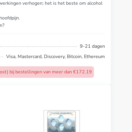
werkingen verhogen; het is het beste om alcohol
oofdpijn.
n?
9-21 dagen
Visa, Mastercard, Discovery, Bitcoin, Ethereum
post) bij bestellingen van meer dan €172.19