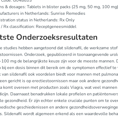
 Code: G04BE03
s & dosages: Tablets in blister packs (25 mg, 50 mg, 100 mg
facturers in Netherlands: Sunrise Remedies
stration status in Netherlands: Rx Only
/ Rx classification: Receptgeneesmiddel
tste Onderzoeksresultaten
 studies hebben aangetoond dat sildenafil, de werkzame stof i
estoornissen. Onderzoek, gepubliceerd in toonaangevende urolog
-100 mg de belangrijkste keuze zijn voor de meeste mannen. D
 bij een dosis binnen dit bereik om de symptomen effectief te 
k van sildenafil ook voordelen biedt voor mannen met pulmonale
lleen gericht is op erectiestoornissen maar ook andere gezondh
a komt overeen met producten zoals Viagra, wat veel mannen e
icijn. Daarnaast benadrukken lokale profielen en patiëntenvers
le gezondheid. Er zijn echter enkele cruciale punten om te o
medische geschiedenissen en andere gezondheidsoverweging
s. Sildenafil wordt algemeen erkend als een waardevolle behan