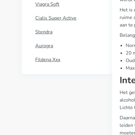
Viagra Soft
Het is
ruime 
Cialis Super Active
aan te
Stendra
Belang
Nor
Aurogra
20 m
Fildena Xxx
Oude
Maxi
Int
Het geb
alcohol
Lichte 
Daarnaa
leiden 
moeten 