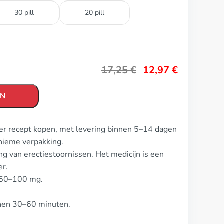
30 pill
20 pill
17,25
€
12,97
€
EN
er recept kopen, met levering binnen 5–14 dagen
nieme verpakking.
g van erectiestoornissen. Het medicijn is een
er.
s 50–100 mg.
innen 30–60 minuten.