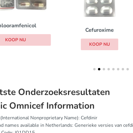
Zyvox
Cefuroxime
KOOP NU
KOOP NU
tste Onderzoeksresultaten
ic Omnicef Information
(International Nonproprietary Name): Cefdinir
d names available in Netherlands: Generieke versies van cefdi
 Code: J01DD15