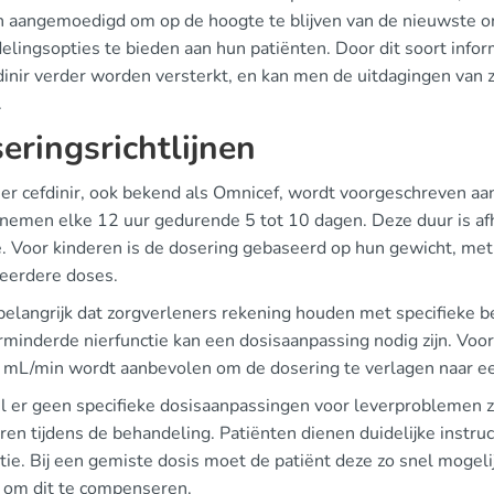
 aangemoedigd om op de hoogte te blijven van de nieuwste on
elingsopties te bieden aan hun patiënten. Door dit soort infor
dinir verder worden versterkt, en kan men de uitdagingen van z
.
eringsrichtlijnen
r cefdinir, ook bekend als Omnicef, wordt voorgeschreven aan
 nemen elke 12 uur gedurende 5 tot 10 dagen. Deze duur is afha
ie. Voor kinderen is de dosering gebaseerd op hun gewicht, m
eerdere doses.
 belangrijk dat zorgverleners rekening houden met specifieke 
rminderde nierfunctie kan een dosisaanpassing nodig zijn. Voo
 mL/min wordt aanbevolen om de dosering te verlagen naar e
 er geen specifieke dosisaanpassingen voor leverproblemen zij
ren tijdens de behandeling. Patiënten dienen duidelijke instr
tie. Bij een gemiste dosis moet de patiënt deze zo snel mogel
om dit te compenseren.