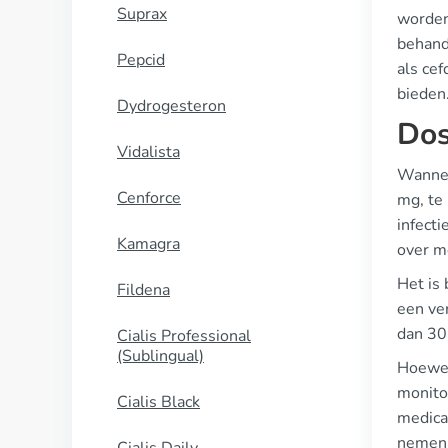
Suprax
worden
behand
Pepcid
als cef
bieden
Dydrogesteron
Dos
Vidalista
Wannee
Cenforce
mg, te
infect
Kamagra
over m
Het is
Fildena
een ve
dan 30
Cialis Professional
(Sublingual)
Hoewel
monito
Cialis Black
medica
nemen 