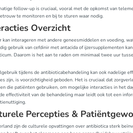
atige follow-up is cruciaal, vooral met de opkomst van teleme
etrouw te monitoren en bij te sturen waar nodig.
eracties Overzicht
ir kan interageren met andere geneesmiddelen en voeding, wat 
ijdig gebruik van cefdinir met antacida of ijzersupplementen ka
oticum. Daarom is het aan te raden om minimaal twee uur tusse
lgebruik tijdens de antibioticabehandeling kan ook nadelige ef
ies zijn, is voorzichtigheid geboden. Het is cruciaal dat zorgver
en die patiënten gebruiken, om mogelijke interacties in het da
de effectiviteit van de behandeling maar leidt ook tot een inf
tienuttiging.
turele Percepties & Patiëntgew
erland zijn de culturele opvattingen over antibiotica sterk b