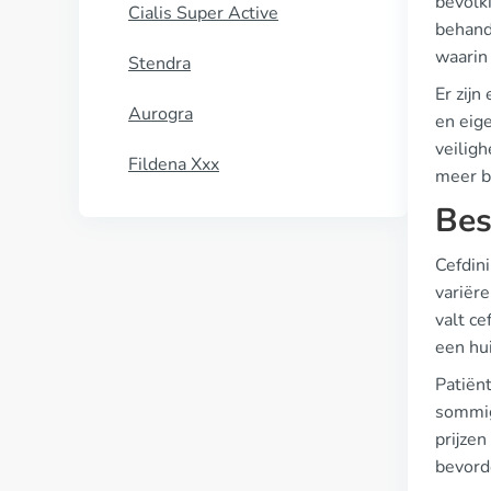
bevolk
Cialis Super Active
behand
waarin
Stendra
Er zijn
Aurogra
en eig
veilig
Fildena Xxx
meer be
Bes
Cefdini
variëre
valt ce
een hui
Patiën
sommig
prijzen
bevord