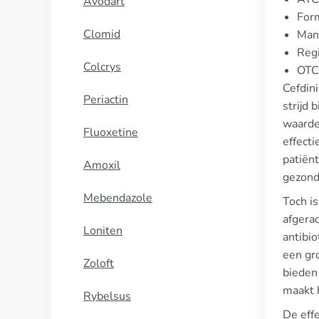
Avodart
For
Clomid
Manu
Regi
Colcrys
OTC 
Cefdin
Periactin
strijd 
waarde
Fluoxetine
effecti
patiën
Amoxil
gezond
Mebendazole
Toch is
afgerad
Loniten
antibio
een gr
Zoloft
bieden 
maakt 
Rybelsus
De effe