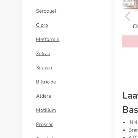
Seroquel
Cipro
Chlooramfenicol
Metformin
KOOP NU
Zofran
Xifaxan
Biltricide
Laa
Aldara
Bas
Motilium
INN 
Proscar
Bran
ATC