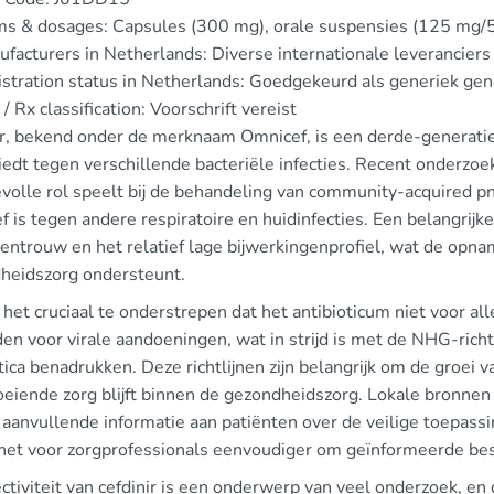
ms & dosages: Capsules (300 mg), orale suspensies (125 mg
facturers in Netherlands: Diverse internationale leveranciers
stration status in Netherlands: Goedgekeurd als generiek ge
/ Rx classification: Voorschrift vereist
ir, bekend onder de merknaam Omnicef, is een derde-generatie 
biedt tegen verschillende bacteriële infecties. Recent onderzoek
volle rol speelt bij de behandeling van community-acquired p
ef is tegen andere respiratoire en huidinfecties. Een belangrijk
tentrouw en het relatief lage bijwerkingenprofiel, wat de opna
heidszorg ondersteunt.
 het cruciaal te onderstrepen dat het antibioticum niet voor alle
en voor virale aandoeningen, wat in strijd is met de NHG-rich
tica benadrukken. Deze richtlijnen zijn belangrijk om de groei v
oeiende zorg blijft binnen de gezondheidszorg. Lokale bronnen
aanvullende informatie aan patiënten over de veilige toepassi
het voor zorgprofessionals eenvoudiger om geïnformeerde bes
ctiviteit van cefdinir is een onderwerp van veel onderzoek, e