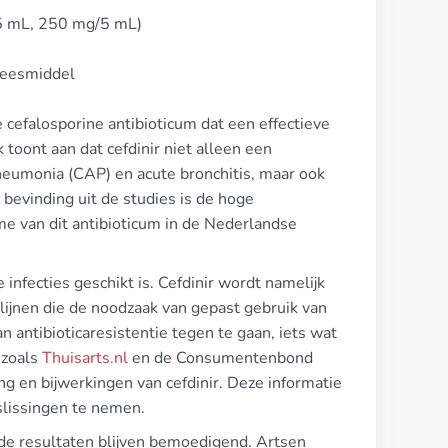
/5 mL, 250 mg/5 mL)
neesmiddel
cefalosporine antibioticum dat een effectieve
 toont aan dat cefdinir niet alleen een
neumonia (CAP) en acute bronchitis, maar ook
e bevinding uit de studies is de hoge
me van dit antibioticum in de Nederlandse
 infecties geschikt is. Cefdinir wordt namelijk
tlijnen die de noodzaak van gepast gebruik van
an antibioticaresistentie tegen te gaan, iets wat
 zoals
Thuisarts.nl
en de Consumentenbond
ng en bijwerkingen van cefdinir. Deze informatie
lissingen te nemen.
n de resultaten blijven bemoedigend. Artsen