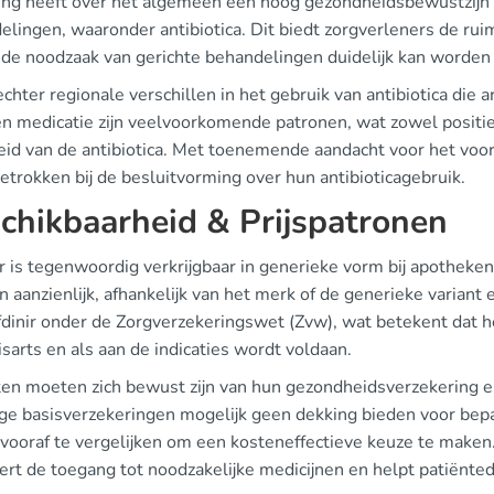
ing heeft over het algemeen een hoog gezondheidsbewustzijn 
elingen, waaronder antibiotica. Dit biedt zorgverleners de rui
 de noodzaak van gerichte behandelingen duidelijk kan worden
 echter regionale verschillen in het gebruik van antibiotica di
en medicatie zijn veelvoorkomende patronen, wat zowel positie
heid van de antibiotica. Met toenemende aandacht voor het vo
trokken bij de besluitvorming over hun antibioticagebruik.
chikbaarheid & Prijspatronen
r is tegenwoordig verkrijgbaar in generieke vorm bij apotheken
n aanzienlijk, afhankelijk van het merk of de generieke variant
fdinir onder de Zorgverzekeringswet (Zvw), wat betekent dat h
sarts en als aan de indicaties wordt voldaan.
ten moeten zich bewust zijn van hun gezondheidsverzekering en
e basisverzekeringen mogelijk geen dekking bieden voor bepa
 vooraf te vergelijken om een kosteneffectieve keuze te maken
ert de toegang tot noodzakelijke medicijnen en helpt patiënted