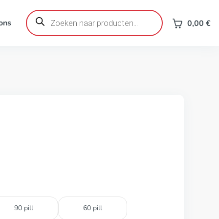
Producten
zoeken
ons
0,00
€
90 pill
60 pill