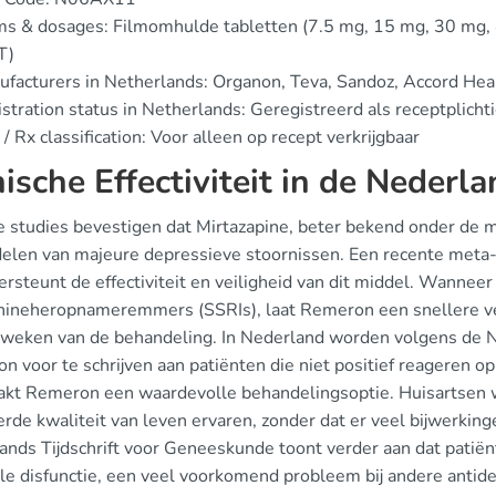
s & dosages: Filmomhulde tabletten (7.5 mg, 15 mg, 30 mg, 4
T)
facturers in Netherlands: Organon, Teva, Sandoz, Accord Hea
stration status in Netherlands: Geregistreerd als receptplicht
/ Rx classification: Voor alleen op recept verkrijgbaar
nische Effectiviteit in de Nederl
 studies bevestigen dat Mirtazapine, beter bekend onder de mer
elen van majeure depressieve stoornissen. Een recente meta
rsteunt de effectiviteit en veiligheid van dit middel. Wannee
nineheropnameremmers (SSRIs), laat Remeron een snellere ve
 weken van de behandeling. In Nederland worden volgens de 
 voor te schrijven aan patiënten die niet positief reageren o
akt Remeron een waardevolle behandelingsoptie. Huisartsen w
rde kwaliteit van leven ervaren, zonder dat er veel bijwerkin
ands Tijdschrift voor Geneeskunde toont verder aan dat patië
le disfunctie, een veel voorkomend probleem bij andere antide