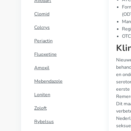
Avodart
Form
Clomid
(OD
Manu
Colcrys
Regi
OTC 
Periactin
Kli
Fluoxetine
Nieuwe
behand
Amoxil
en onde
Mebendazole
seroto
eerste
Loniten
Remeron
Dit ma
Zoloft
verbete
Nederl
Rybelsus
seksue