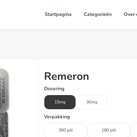
Startpagina
Categorieën
Over 
Remeron
Dosering
15mg
30mg
Verpakking
360 pill
180 pill