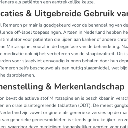
leners als patiënten een aantrekkelijke keuze.
icaties & Uitgebreide Gebruik v
 Remeron primair is goedgekeurd voor de behandeling van de 
illende off-label toepassingen. Artsen in Nederland hebben he
stimulator voor patiënten die lijden aan kanker of andere chron
van Mirtazapine, vooral in de beginfase van de behandeling. Na
e medicatie ook bij het verbeteren van de slaapkwaliteit. Dit i
arden voor slaapNiet eenvoudig kunnen behalen door hun dep
Remeron zelfs beschouwd als een nuttig slaapmiddel, wat bijd
heidsproblemen.
enstelling & Merkenlandschap
n bevat de actieve stof Mirtazapine en is beschikbaar in ver
ten en orale disintegrerende tabletten (ODT). De meest gangb
 Nederland zijn zowel originele als generieke versies op de ma
k van generieke geneesmiddelen is steeds gebruikelijker, en 
ten, waardoor deze medicijnen toegankelijker worden voor pati