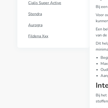
Cialis Super Active
Bij ee
Stendra
Voor o
kunnen 
Aurogra
Een be
van de 
Fildena Xxx
Dit he
minima
Beg
Maxi
Oude
Aanp
Int
Bij het
stoffen