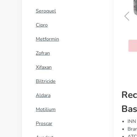
Seroquel
Cipro
Risperidon
Metformin
KOOP NU
Zofran
Xifaxan
Biltricide
Rec
Aldara
Bas
Motilium
INN 
Proscar
Bran
ATC