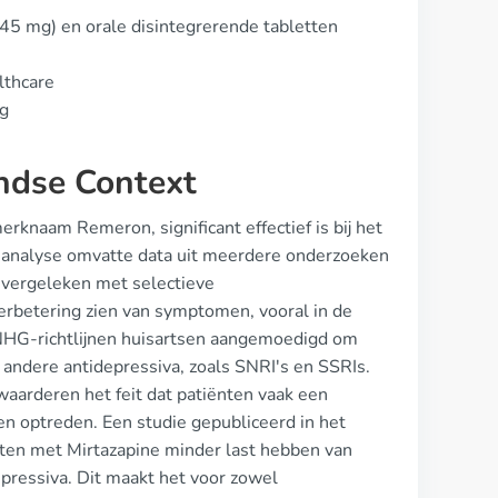
5 mg) en orale disintegrerende tabletten
lthcare
ig
andse Context
knaam Remeron, significant effectief is bij het
-analyse omvatte data uit meerdere onderzoeken
r vergeleken met selectieve
rbetering zien van symptomen, vooral in de
NHG-richtlijnen huisartsen aangemoedigd om
p andere antidepressiva, zoals SNRI's en SSRIs.
aarderen het feit dat patiënten vaak een
gen optreden. Een studie gepubliceerd in het
nten met Mirtazapine minder last hebben van
pressiva. Dit maakt het voor zowel