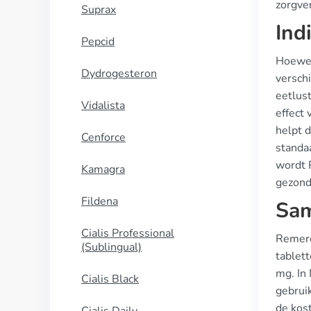
zorgver
Suprax
Ind
Pepcid
Hoewel
Dydrogesteron
versch
eetlust
Vidalista
effect 
helpt d
Cenforce
standa
wordt 
Kamagra
gezond
Fildena
Sam
Cialis Professional
Remero
(Sublingual)
tablet
mg. In
Cialis Black
gebrui
de kos