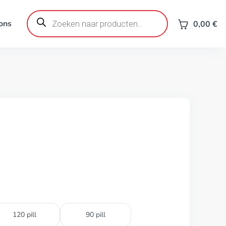
Producten
zoeken
ons
0,00
€
120 pill
90 pill