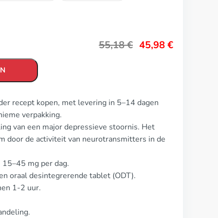
55,18
€
45,98
€
EN
er recept kopen, met levering in 5–14 dagen
nieme verpakking.
ng van een major depressieve stoornis. Het
m door de activiteit van neurotransmitters in de
s 15–45 mg per dag.
en oraal desintegrerende tablet (ODT).
nen 1-2 uur.
andeling.