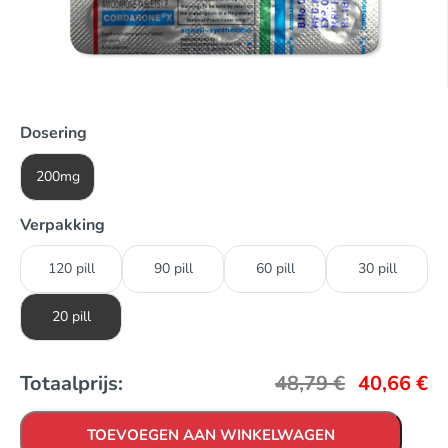
Dosering
200mg
Verpakking
120 pill
90 pill
60 pill
30 pill
20 pill
Totaalprijs:
48,79
€
40,66
€
TOEVOEGEN AAN WINKELWAGEN