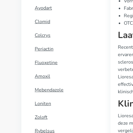
Vorm
Avodart
Fabr
Regi
Clomid
OTC 
Laa
Colcrys
Recente
Periactin
ervaren
sclero
Fluoxetine
verbete
Amoxil
Liores
effecti
Mebendazole
klinisc
Kli
Loniten
Liores
Zoloft
deze me
vergel
Rybelsus