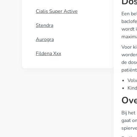
Dos
Cialis Super Active
Een bel
baclofe
Stendra
wordt 
maxima
Aurogra
Voor k
Fildena Xxx
worden
de dos
patiënt
Vol
Kind
Ove
Bij het
gaat o
spierve