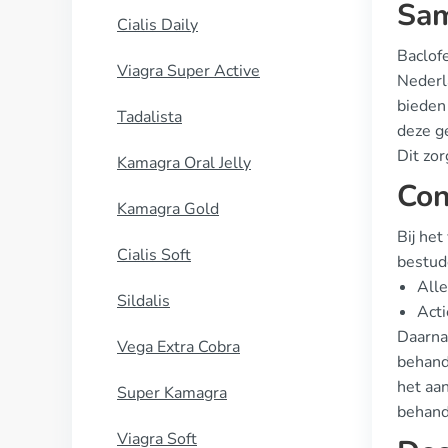
Sam
Cialis Daily
Baclof
Viagra Super Active
Nederl
bieden 
Tadalista
deze ge
Dit zo
Kamagra Oral Jelly
Con
Kamagra Gold
Bij het
Cialis Soft
bestude
Alle
Sildalis
Acti
Daarna
Vega Extra Cobra
behand
het aa
Super Kamagra
behande
Viagra Soft