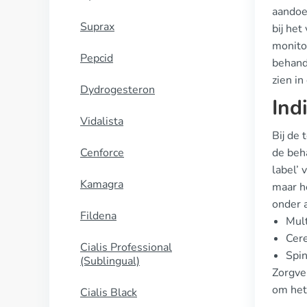
aandoe
Suprax
bij het
monitor
Pepcid
behande
zien i
Dydrogesteron
Ind
Vidalista
Bij de 
Cenforce
de beh
label’ 
Kamagra
maar he
onder 
Fildena
Mult
Cere
Cialis Professional
Spi
(Sublingual)
Zorgve
om het
Cialis Black