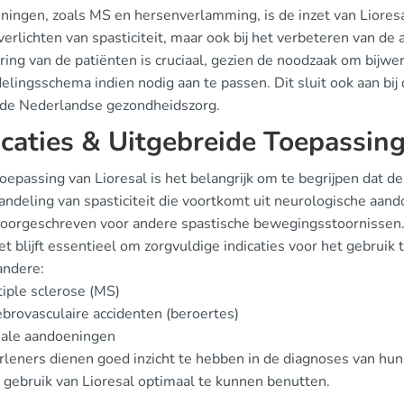
ningen, zoals MS en hersenverlamming, is de inzet van Lioresal
 verlichten van spasticiteit, maar ook bij het verbeteren van d
ing van de patiënten is cruciaal, gezien de noodzaak om bijwerk
lingsschema indien nodig aan te passen. Dit sluit ook aan bij
n de Nederlandse gezondheidszorg.
icaties & Uitgebreide Toepassin
toepassing van Lioresal is het belangrijk om te begrijpen dat 
andeling van spasticiteit die voortkomt uit neurologische aan
voorgeschreven voor andere spastische bewegingsstoornissen. D
t blijft essentieel om zorgvuldige indicaties voor het gebruik
andere:
iple sclerose (MS)
brovasculaire accidenten (beroertes)
nale aandoeningen
rleners dienen goed inzicht te hebben in de diagnoses van hu
 gebruik van Lioresal optimaal te kunnen benutten.