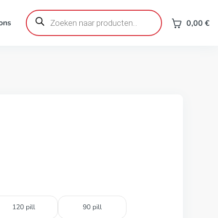
Producten
zoeken
ons
0,00
€
120 pill
90 pill