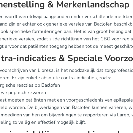
enstelling & Merkenlandschap
en wordt wereldwijd aangeboden onder verschillende merkbena
and zijn er echter ook generieke versies van Baclofen beschi
ook specifieke formuleringen aan. Het is van groot belang dat
nerieke versies, zodat zij de richtlijnen van het CBG voor regi
rgt ervoor dat patiënten toegang hebben tot de meest geschikt
tra-indicaties & Speciale Voorz
 voorschrijven van Lioresal is het noodzakelijk dat zorgprofess
ren. Er zijn enkele absolute contra-indicaties, zoals:
rgische reacties op Baclofen
eve peptische zweren
ast moeten patiënten met een voorgeschiedenis van epilepsie 
eld worden. De bijwerkingen van Baclofen kunnen variëren, w
nmoedigen van hen om bijwerkingen te rapporteren via Lareb, va
ling zo veilig en effectief mogelijk blijft.