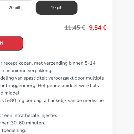
20 pill
10 pill
11,45
€
9,54
€
EN
der recept kopen, met verzending binnen 5-14
en anonieme verpakking.
deling van spasticiteit veroorzaakt door multiple
 het ruggenmerg. Het geneesmiddel werkt als
nd middel.
l is 5-80 mg per dag, afhankelijk van de medische
f een intrathecale injectie.
innen 30-60 minuten.
 toediening.