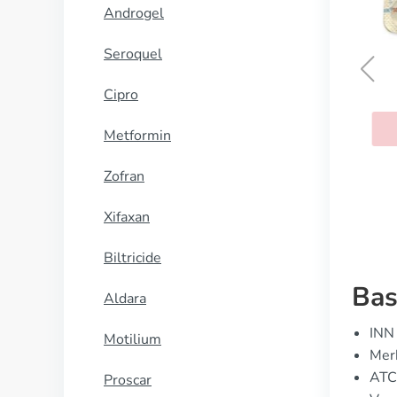
Androgel
Seroquel
Cipro
Phenazopyridine
Metformin
KOOP NU
Zofran
Xifaxan
Biltricide
Bas
Aldara
INN 
Motilium
Merk
ATC
Proscar