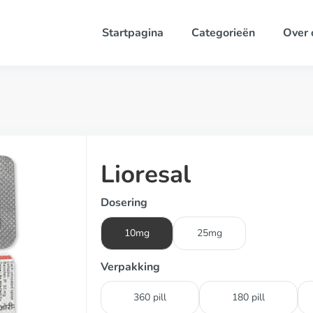
Startpagina
Categorieën
Over 
Lioresal
Dosering
10mg
25mg
Verpakking
360 pill
180 pill