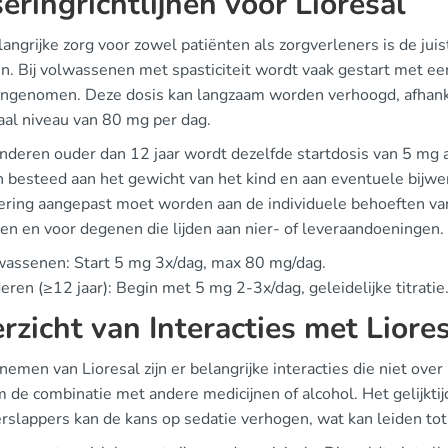
eringrichtlijnen voor Lioresal
angrijke zorg voor zowel patiënten als zorgverleners is de jui
n. Bij volwassenen met spasticiteit wordt vaak gestart met een
ingenomen. Deze dosis kan langzaam worden verhoogd, afhankel
al niveau van 80 mg per dag.
inderen ouder dan 12 jaar wordt dezelfde startdosis van 5 mg 
 besteed aan het gewicht van het kind en aan eventuele bijwer
ering aangepast moet worden aan de individuele behoeften van
en en voor degenen die lijden aan nier- of leveraandoeningen.
wassenen: Start 5 mg 3x/dag, max 80 mg/dag.
eren (≥12 jaar): Begin met 5 mg 2-3x/dag, geleidelijke titratie
rzicht van Interacties met Liore
 nemen van Lioresal zijn er belangrijke interacties die niet ov
m de combinatie met andere medicijnen of alcohol. Het gelijkti
rslappers kan de kans op sedatie verhogen, wat kan leiden tot