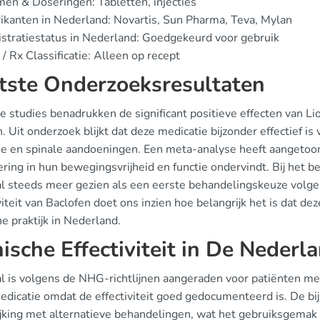
en & Doseringen: Tabletten, injecties
ikanten in Nederland: Novartis, Sun Pharma, Teva, Mylan
stratiestatus in Nederland: Goedgekeurd voor gebruik
/ Rx Classificatie: Alleen op recept
tste Onderzoeksresultaten
 studies benadrukken de significant positieve effecten van Lior
. Uit onderzoek blijkt dat deze medicatie bijzonder effectief
se en spinale aandoeningen. Een meta-analyse heeft aangetoon
ring in hun bewegingsvrijheid en functie ondervindt. Bij het 
al steeds meer gezien als een eerste behandelingskeuze volgen
viteit van Baclofen doet ons inzien hoe belangrijk het is dat 
he praktijk in Nederland.
nische Effectiviteit in De Neder
al is volgens de NHG-richtlijnen aangeraden voor patiënten met
dicatie omdat de effectiviteit goed gedocumenteerd is. De bij
ijking met alternatieve behandelingen, wat het gebruiksgemak