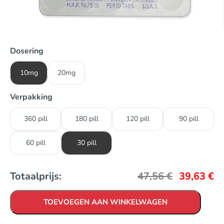
Dosering
10mg
20mg
Verpakking
360 pill
180 pill
120 pill
90 pill
60 pill
30 pill
Totaalprijs:
47,56
€
39,63
€
TOEVOEGEN AAN WINKELWAGEN