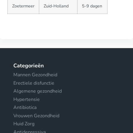
Zoetermeer
Zuid-Holland
5-9 dagen
Categorieën
Mannen Gezondheid
Erectiele disfunctie
Algemene gezondheid
Hypertensie
Antibiotica
Vrouwen Gezondheid
Huid Zorg
Antidepressiva