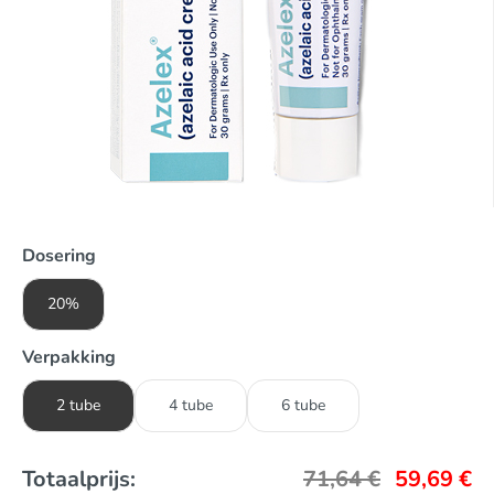
Dosering
20%
Verpakking
2 tube
4 tube
6 tube
Totaalprijs:
71,64
€
59,69
€