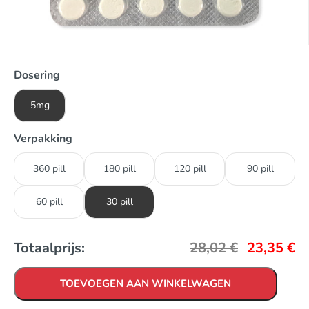
Dosering
5mg
Verpakking
360 pill
180 pill
120 pill
90 pill
60 pill
30 pill
Totaalprijs:
28,02
€
23,35
€
TOEVOEGEN AAN WINKELWAGEN